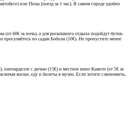
втобусе) или Пизы (поезд за 1 час). В самом городе удобно
(от 60€ за ночь), а для роскошного отдыха подойдут бутик-
 и прогуляйтесь по садам Боболи (10€). Не пропустите менее
 паппарделле с дичью (15€) и местное вино Кьянти (от 5€ за
 включая жилье, еду и билеты в музеи. Если хотите сэкономить,