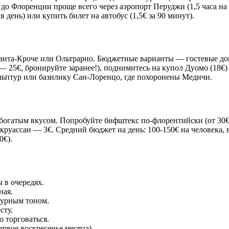
до Флоренции проще всего через аэропорт Перуджи (1,5 часа на а
 день) или купить билет на автобус (1,5€ за 90 минут).
нта-Кроче или Ольтрарно. Бюджетные варианты — гостевые дома 
— 25€, бронируйте заранее!), поднимитесь на купол Дуомо (18€)
ульптур или базилику Сан-Лоренцо, где похоронены Медичи.
огатым вкусом. Попробуйте бифштекс по-флорентийски (от 30€),
а круассан — 3€. Средний бюджет на день: 100-150€ на человека,
0€).
 в очередях.
ная.
дурным тоном.
сту.
 торговаться.
рвое воскресенье месяца).