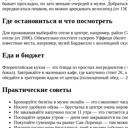
бывает прохладно, но зато меньше очередей в музеи. Добраться 
передвигаться пешком, но можно арендовать велосипед (от 15€ в
Где остановиться и что посмотреть
Для проживания выбирайте отели в центре, например, район Са
отели (от 200€). Обязательно посетите галерею Уффици (билет 
известные места, например, музей Барджелло с коллекцией ск
Еда и бюджет
Флорентийская кухня — это блюда из простых ингредиентов с б
бокал). Завтракайте в маленьких кафе, где капучино стоит 2€, 
обедайте в тратториях вдали от центра (полноценный обед — 2
Практические советы
Бронируйте билеты в музеи онлайн — это сэкономит часы
Носите удобную обувь — брусчатка в центре очень неров
Не заказывайте капучино после 11 утра — это считается 
Посещайте церкви утром — днем они закрываются на сие
Покупайте сувениры на рынке Сан-Лоренцо — там можно
Изучите расписание бесплатных дней в музеях (обычно пе