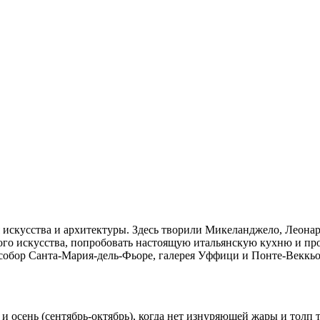
скусства и архитектуры. Здесь творили Микеланджело, Леонардо
го искусства, попробовать настоящую итальянскую кухню и прог
обор Санта-Мария-дель-Фьоре, галерея Уффици и Понте-Веккьо
 осень (сентябрь-октябрь), когда нет изнуряющей жары и толп т