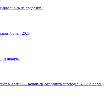
е нарвавшись на подделку?
еальный опыт 2026
 для новичка
тают в Алании? Например, отправить перевод с ВТБ на Корону