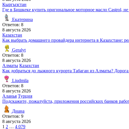
Кыргызстан
Где в Бишкеке купить оригинальное моторное масло Castrol, н
Екатерина
Ответов: 8
8 августа 2026
Казахстан
Как выбрать домашнего провайдера интернета в Казахстане: р
Geralyt
Ответов: 8
8 августа 2026
Алматы
Казахстан
Как добраться до лыжного курорта Табаган из Алматы? Дорога
Liudmila
Ответов: 8
8 августа 2026
Аланья
Турция
Подскажите, пожалуйста, приложения российских банков рабо
Диана
Ответов: 9
8 августа 2026
Пагинация
1
2
…
4 079