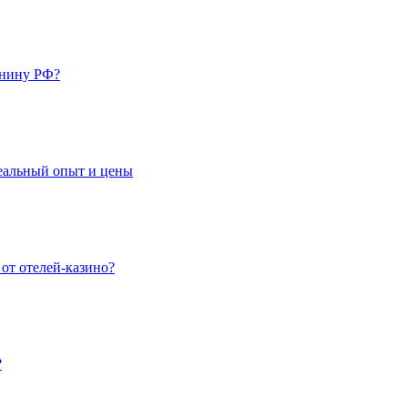
анину РФ?
Реальный опыт и цены
 от отелей-казино?
?