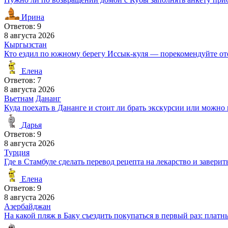
Ирина
Ответов: 9
8 августа 2026
Кыргызстан
Кто ездил по южному берегу Иссык-куля — порекомендуйте отел
Елена
Ответов: 7
8 августа 2026
Вьетнам
Дананг
Куда поехать в Дананге и стоит ли брать экскурсии или можно
Дарья
Ответов: 9
8 августа 2026
Турция
Где в Стамбуле сделать перевод рецепта на лекарство и заверит
Елена
Ответов: 9
8 августа 2026
Азербайджан
На какой пляж в Баку съездить покупаться в первый раз: плат