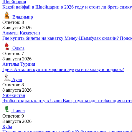
Швейцария
Какой вайфай в Швейцарии в 2026 году и стоит ли брать симку
Владимир
Ответов: 8
8 августа 2026
Алматы
Казахстан
Где купить билеты на канатку Медеу-Шымбулак онлайн? Подс
Ольга
Ответов: 7
8 августа 2026
Анталья
Турция
Где в Анталии купить хороший лукум и пахлаву в подарок?
Ayan
Ответов: 8
8 августа 2026
Узбекистан
Чтобы открыть карту в Uzum Bank, нужна идентификация и откр
Павел
Ответов: 9
8 августа 2026
Куба
Нужно ли по возвращении домой с Кубы заполнять анкету при