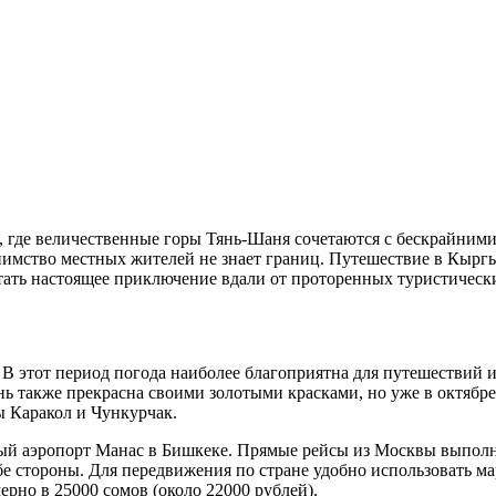
 где величественные горы Тянь-Шаня сочетаются с бескрайними 
иимство местных жителей не знает границ. Путешествие в Кыргыз
ть настоящее приключение вдали от проторенных туристическ
 В этот период погода наиболее благоприятна для путешествий 
ень также прекрасна своими золотыми красками, но уже в октябр
 Каракол и Чункурчак.
й аэропорт Манас в Бишкеке. Прямые рейсы из Москвы выполняю
 обе стороны. Для передвижения по стране удобно использовать
ерно в 25000 сомов (около 22000 рублей).