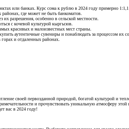
тах или банках. Курс сома к рублю в 2024 году примерно 1:1,1
 районах, где может не быть банкоматов.
з их разрешения, особенно в сельской местности.
ться с кочевой культурой кыргызов.
самых красивых и малоизвестных мест страны.
купить аутентичные сувениры и понаблюдать за процессом их со
 горах и отдаленных районах.
чатление своей первозданной природой, богатой культурой и те
опримечательности и прочувствовать уникальную атмосферу этой 
 вас в 2024 году!