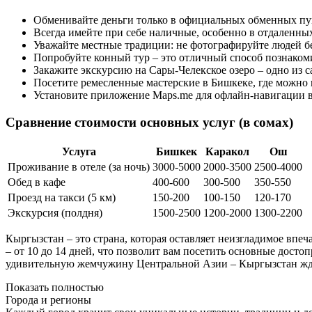
Обменивайте деньги только в официальных обменных пунк
Всегда имейте при себе наличные, особенно в отдаленных
Уважайте местные традиции: не фотографируйте людей бе
Попробуйте конный тур – это отличный способ познакоми
Закажите экскурсию на Сары-Челекское озеро – одно из 
Посетите ремесленные мастерские в Бишкеке, где можно 
Установите приложение Maps.me для офлайн-навигации в
Сравнение стоимости основных услуг (в сомах)
Услуга
Бишкек
Каракол
Ош
Проживание в отеле (за ночь)
3000-5000
2000-3500
2500-4000
Обед в кафе
400-600
300-500
350-550
Проезд на такси (5 км)
150-200
100-150
120-170
Экскурсия (полдня)
1500-2500
1200-2000
1300-2200
Кыргызстан – это страна, которая оставляет неизгладимое впе
– от 10 до 14 дней, что позволит вам посетить основные дост
удивительную жемчужину Центральной Азии – Кыргызстан ждет
Показать полностью
Города и регионы