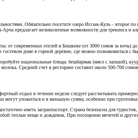
ностями. Обязательно посетите озеро Иссык-Куль – второе по 
Арча предлагает великолепные возможности для трекинга и ал
: от современных отелей в Бишкеке (от 3000 сомов за ночь) до
 гостевом доме в горной деревне, где можно познакомиться с бы
пробуйте национальные блюда: бешбармак (мясо с лапшой), куур
молока. Средний счет в ресторане составит около 500-700 сомов
ортный отдых в течение недели следует рассчитывать примерно 
и могут уложиться и в меньшую сумму, особенно при групповых
 достаточно иметь загранпаспорт. Страна безопасна для туристо
с собой теплые вещи и дождевик. При посещении мечетей и друг