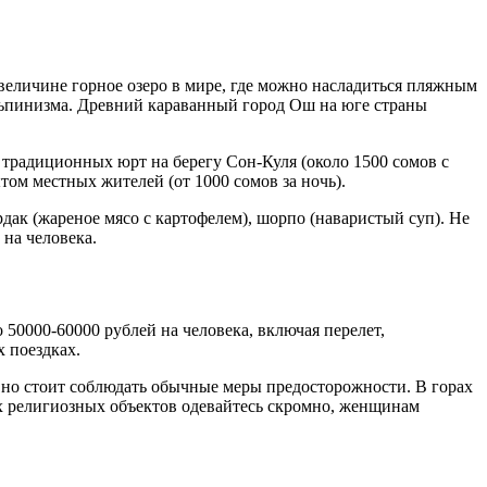
величине горное озеро в мире, где можно насладиться пляжным
ьпинизма. Древний караванный город Ош на юге страны
 традиционных юрт на берегу Сон-Куля (около 1500 сомов с
том местных жителей (от 1000 сомов за ночь).
дак (жареное мясо с картофелем), шорпо (наваристый суп). Не
 на человека.
50000-60000 рублей на человека, включая перелет,
 поездках.
в, но стоит соблюдать обычные меры предосторожности. В горах
их религиозных объектов одевайтесь скромно, женщинам