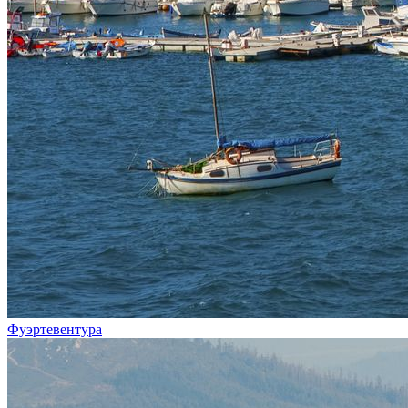
Фуэртевентура