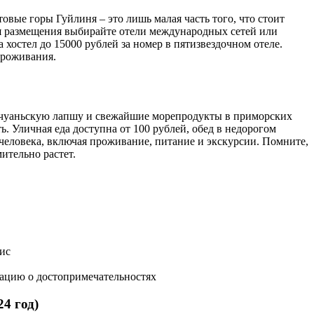
овые горы Гуйлиня – это лишь малая часть того, что стоит
Для размещения выбирайте отели международных сетей или
остел до 15000 рублей за номер в пятизвездочном отеле.
проживания.
сычуаньскую лапшу и свежайшие морепродукты в приморских
. Уличная еда доступна от 100 рублей, обед в недорогом
а человека, включая проживание, питание и экскурсии. Помните,
ительно растет.
рис
мацию о достопримечательностях
4 год)