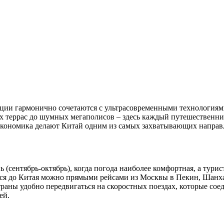
адиции гармонично сочетаются с ультрасовременными технология
террас до шумных мегаполисов – здесь каждый путешественник 
 экономика делают Китай одним из самых захватывающих направл
ь (сентябрь-октябрь), когда погода наиболее комфортная, а тури
ься до Китая можно прямыми рейсами из Москвы в Пекин, Шанхай
страны удобно передвигаться на скоростных поездах, которые с
ей.