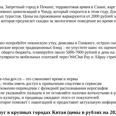
, Запретный город в Пекине, терракотовая армия в Сиане, карст
древних цивилизаций в Чэнду, который откроется в этом году. 
туристов. Цены на проживание варьируются от 2000 рублей за х
которая предлагает скидки за экологичное поведение во время 
ельно попробуйте пекинскую утку, димсамы в Гонконге, острую 
анские версии традиционных блюд – не упустите шанс их оценить
ся общего бюджета, планируйте около 5000-7000 рублей в день н
пулярность мобильных платежей через WeChat Pay и Alipay стрем
-visa.gov.cn – это сэкономит время и нервы
, чтобы иметь доступ к привычным соцсетям и сервисам
иложение-переводчик с функцией распознавания иероглифов
 не указывайте пальцем и не оставляйте палочки воткнутыми в 
ть культуры, и продавцы ожидают этого от покупателей
 которое поможет с навигацией и предоставит актуальную инфор
уг в крупных городах Китая (цены в рублях на 202