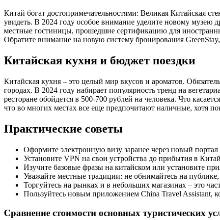
Китай богат достопримечательностями: Великая Китайская стена
увидеть. В 2024 году особое внимание уделите новому музею 
местные гостиницы, прошедшие сертификацию для иностранных 
Обратите внимание на новую систему бронирования GreenStay, 
Китайская кухня и бюджет поездки
Китайская кухня – это целый мир вкусов и ароматов. Обязат
городах. В 2024 году набирает популярность тренд на вегетари
ресторане обойдется в 500-700 рублей на человека. Что касает
что во многих местах все еще предпочитают наличные, хотя по
Практические советы
Оформите электронную визу заранее через новый портал e
Установите VPN на свои устройства до прибытия в Китай
Изучите базовые фразы на китайском или установите пр
Уважайте местные традиции: не обнимайтесь на публике,
Торгуйтесь на рынках и в небольших магазинах – это час
Пользуйтесь новым приложением China Travel Assistant,
Сравнение стоимости основных туристических усл