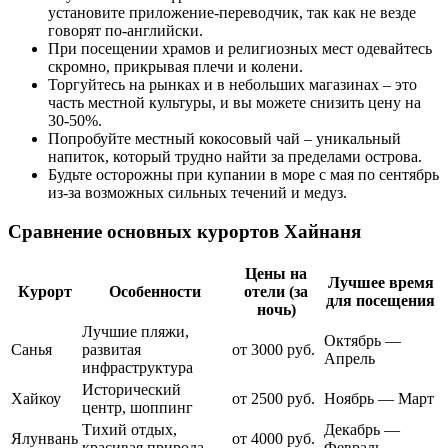
установите приложение-переводчик, так как не везде
говорят по-английски.
При посещении храмов и религиозных мест одевайтесь
скромно, прикрывая плечи и колени.
Торгуйтесь на рынках и в небольших магазинах – это
часть местной культуры, и вы можете снизить цену на
30-50%.
Попробуйте местный кокосовый чай – уникальный
напиток, который трудно найти за пределами острова.
Будьте осторожны при купании в море с мая по сентябрь
из-за возможных сильных течений и медуз.
Сравнение основных курортов Хайнаня
Цены на
Лучшее время
Курорт
Особенности
отели (за
для посещения
ночь)
Лучшие пляжи,
Октябрь —
Санья
развитая
от 3000 руб.
Апрель
инфраструктура
Исторический
Хайкоу
от 2500 руб.
Ноябрь — Март
центр, шоппинг
Тихий отдых,
Декабрь —
Ялунвань
от 4000 руб.
красивая природа
Февраль