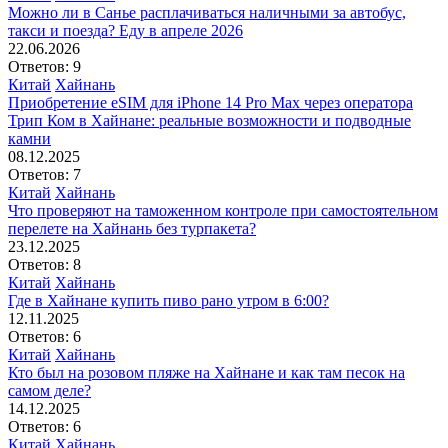
Можно ли в Санье расплачиваться наличными за автобус,
такси и поезда? Еду в апреле 2026
22.06.2026
Ответов: 9
Китай
Хайнань
Приобретение eSIM для iPhone 14 Pro Max через оператора
Трип Ком в Хайнане: реальные возможности и подводные
камни
08.12.2025
Ответов: 7
Китай
Хайнань
Что проверяют на таможенном контроле при самостоятельном
перелете на Хайнань без турпакета?
23.12.2025
Ответов: 8
Китай
Хайнань
Где в Хайнане купить пиво рано утром в 6:00?
12.11.2025
Ответов: 6
Китай
Хайнань
Кто был на розовом пляже на Хайнане и как там песок на
самом деле?
14.12.2025
Ответов: 6
Китай
Хайнань