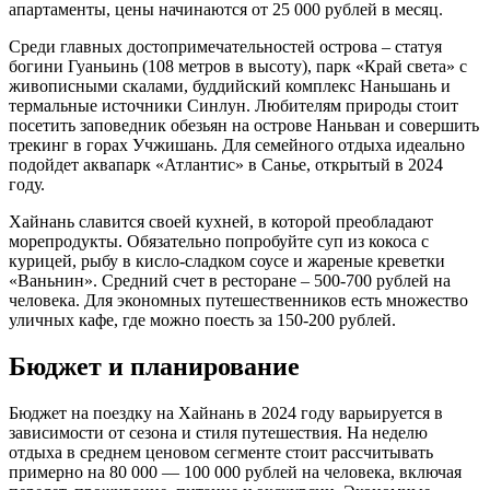
апартаменты, цены начинаются от 25 000 рублей в месяц.
Среди главных достопримечательностей острова – статуя
богини Гуаньинь (108 метров в высоту), парк «Край света» с
живописными скалами, буддийский комплекс Наньшань и
термальные источники Синлун. Любителям природы стоит
посетить заповедник обезьян на острове Наньван и совершить
трекинг в горах Учжишань. Для семейного отдыха идеально
подойдет аквапарк «Атлантис» в Санье, открытый в 2024
году.
Хайнань славится своей кухней, в которой преобладают
морепродукты. Обязательно попробуйте суп из кокоса с
курицей, рыбу в кисло-сладком соусе и жареные креветки
«Ваньнин». Средний счет в ресторане – 500-700 рублей на
человека. Для экономных путешественников есть множество
уличных кафе, где можно поесть за 150-200 рублей.
Бюджет и планирование
Бюджет на поездку на Хайнань в 2024 году варьируется в
зависимости от сезона и стиля путешествия. На неделю
отдыха в среднем ценовом сегменте стоит рассчитывать
примерно на 80 000 — 100 000 рублей на человека, включая