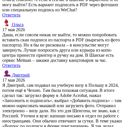
могу выйти? Есть вариант подписать в PDF через фотошоп
или специальную подпись из WeChat?
Ответить
Ольга
17 мая 2026
Даша, если совсем никак не выйти, то можно попробовать
вставить скан подписи из паспорта в PDF (вырезать из фото
паспорта). Но я бы не рисковала – в консульстве могут
завернуть. Лучше попросить друга или курьера из копи-
центра принести принтер и ручку на дом. В Шанхае есть
сервис Meituan – закажи доставку канцтоваров за час.
Ответить
Дмитрий
17 мая 2026
Я Дмитрий, сам подавал на учебную визу в Польшу в 2024,
потом ещё в Чехию. Там была похожая ситуация. В итоге
сделал так: загрузил форму в Adobe Acrobat, нажал
«Заполнить и подписать», выбрал «Добавить подпись» – там
можно нарисовать мышкой или загрузить фото. Отправил
электронно – визу дали. Но это для Шенгена, не знаю, как с
Россией. Уточни в вузе: напиши письмо в отдел по работе с
иностранцами. Они обычно отвечают за сутки. В теме укажи
«Вопрос по подписи в форме приглашения». Я так делал,