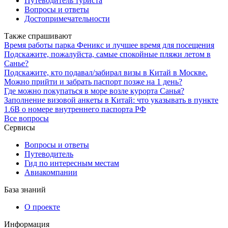
Путеводитель туриста
Вопросы и ответы
Достопримечательности
Также спрашивают
Время работы парка Феникс и лучшее время для посещения
Подскажите, пожалуйста, самые спокойные пляжи летом в
Санье?
Подскажите, кто подавал/забирал визы в Китай в Москве.
Можно прийти и забрать паспорт позже на 1 день?
Где можно покупаться в море возле курорта Санья?
Заполнение визовой анкеты в Китай: что указывать в пункте
1.6B о номере внутреннего паспорта РФ
Все вопросы
Сервисы
Вопросы и ответы
Путеводитель
Гид по интересным местам
Авиакомпании
База знаний
О проекте
Информация