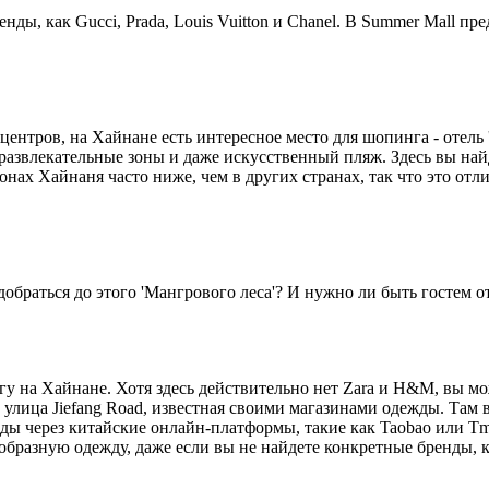
енды, как Gucci, Prada, Louis Vuitton и Chanel. В Summer Mall п
ентров, на Хайнане есть интересное место для шопинга - отель 
 развлекательные зоны и даже искусственный пляж. Здесь вы най
зонах Хайнаня часто ниже, чем в других странах, так что это о
обраться до этого 'Мангрового леса'? И нужно ли быть гостем о
гу на Хайнане. Хотя здесь действительно нет Zara и H&M, вы м
улица Jiefang Road, известная своими магазинами одежды. Там 
жды через китайские онлайн-платформы, такие как Taobao или T
образную одежду, даже если вы не найдете конкретные бренды, 