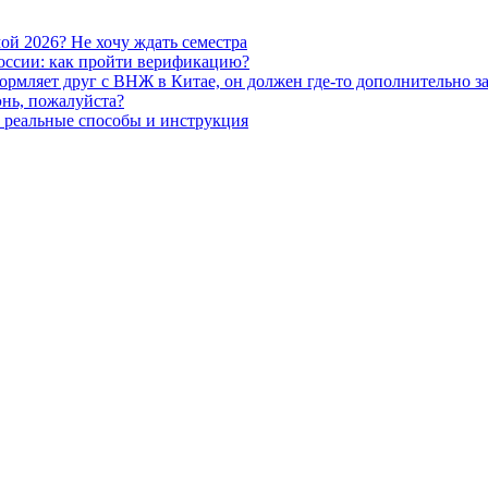
ой 2026? Не хочу ждать семестра
России: как пройти верификацию?
ормляет друг с ВНЖ в Китае, он должен где-то дополнительно з
нь, пожалуйста?
: реальные способы и инструкция