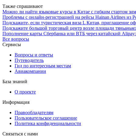
Также спрашивают
Можно ли найти языковые курсы в Китае с гибким стартом зим
Проблемы с онлайн-регистрацией на рейсы Hainan Airlines из 
Подскажите, если туристическая виза L Китая, приглашение оф
Подскажите большой торговый центр возле площади тяньаньмэ
Пополнение карты Сбербанка или ВТБ через китайский Alipay
Все вопросы
Сервисы
Вопросы и ответы
Путеводитель
Гид по интересным местам
Авиакомпании
База знаний
О проекте
Информация
Правообладателям
Пользовательское соглашение
Политика конфиденциальности
Связаться с нами