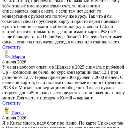
Bank of China, проблем не было. Но важный момент: если у
тебя открыт именно юаневый счёт, то при снятии
списываются юани с него, а если там нет денег, то
конвертация с рублёвого по тому же курсу. Так что я бы
советовал сделать рублёвую карту и просто перед поездкой
купить наличные юани в обменнике (курс около 12,6), а
картой платить только там, где принимают карты РФ (всё
чаще блокируют, но UnionPay работает). Юаневый счёт имеет
смысл, если ты получаешь доход в юанях или ездишь часто.
Ответить
Мария
8 июля 2026
У меня наоборот опыт: я в Шанхае в 2025 снимала с рублёвой
Up – комиссии не было, но курс конвертации был 13,1 при
рыночном 12,7. Теряла примерно 300 рублей с 2000 юаней. С
юаневой картой, если положить наличные юани в отделении
РСХБ в Москве, конвертации вообще нет. Только нужно
открыть допсчёт в юанях – это делается в приложении за пару
минут. Для частых поездок в Китай – вариант.
Ответить
Елена
8 июля 2026
Я в Китае много, веду блог про Азию. По карте Up скажу так: