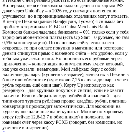
в Пекине с ней реально работать, но есть подводные камни.
Во-первых, не все банкоматы выдают деньги по картам РФ
даже через UnionPay – в 2026 году ситуация постепенно
улучшается, но в провинциальных отделениях могут отказать.
В центре Пекина (район Ванфуцзин, Гуомао) я снимала без
проблем в терминалах ICBC и China Merchants Bank.
Комиссия банка-владельца банкомата – 0%, только если у тебя
тариф без абонентской платы (есть Up Start – 0 руб/мес, но там
0,5% за конвертацию). По юаневому счёту: если ты его
откроешь, то при оплате покупки в магазине или ресторане
деньги спишутся прямо с юаневого счёта – это удобно, если у
тебя там уже лежат юани. Но пополнять его рублями через
приложение – конвертация по внутреннему курсу, который,
как уже сказали, невыгоден. Мой лайфхак: беру с собой
наличные доллары (купленные заранее), меняю их в Пекине в
банке или обменнике (курс около 7,25 юаня за доллар, а через
рубль теряешь ещё один шаг). Карту Up использую как
резервную – для крупных покупок и снятия, если не хватит
налички. Если выбирать между рублёвой и юаневой – для
типичного туриста рублёвая проще: кладёшь рубли, платишь,
конвертация происходит автоматически. Для экономии на
курсе лучше наличные юани купить в Москве по хорошему
курсу (сейчас 12,6-12,7 в обменниках) и положить на
юаневый счёт через кассу РСХБ (говорят, без комиссии, но
уточните в отделении).