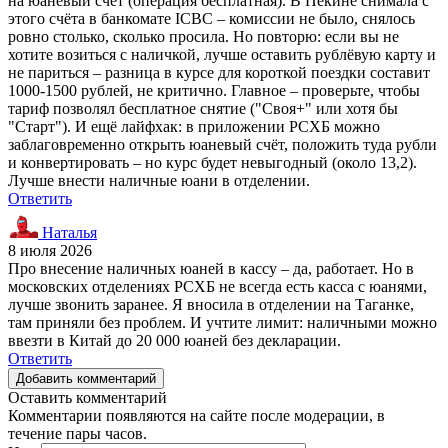
на юаневый счёт (операция бесплатная). В Пекине снимала с
этого счёта в банкомате ICBC – комиссии не было, снялось
ровно столько, сколько просила. Но повторю: если вы не
хотите возиться с наличкой, лучше оставить рублёвую карту и
не париться – разница в курсе для короткой поездки составит
1000-1500 рублей, не критично. Главное – проверьте, чтобы
тариф позволял бесплатное снятие ("Своя+" или хотя бы
"Старт"). И ещё лайфхак: в приложении РСХБ можно
заблаговременно открыть юаневый счёт, положить туда рубли
и конвертировать – но курс будет невыгодный (около 13,2).
Лучше внести наличные юани в отделении.
Ответить
Наталья
8 июля 2026
Про внесение наличных юаней в кассу – да, работает. Но в
московских отделениях РСХБ не всегда есть касса с юанями,
лучше звонить заранее. Я вносила в отделении на Таганке,
там приняли без проблем. И учтите лимит: наличными можно
ввезти в Китай до 20 000 юаней без декларации.
Ответить
Добавить комментарий
Оставить комментарий
Комментарии появляются на сайте после модерации, в
течение пары часов.