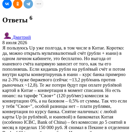
6
Ответы
Дмитрий
8 июля 2026
Я пользуюсь Up уже полгода, в том числе в Китае. Коротко:
да, можно открыть мультивалютный счёт (рубли + юани) в
одном личном кабинете, это бесплатно. Но выгода от
юаневого счёта напрямую зависит от того, как ты его
пополняешь. Если кидаешь рубли на рублёвый счёт и потом
внутри карты конвертируешь в юани – курс банка примерно
на 2-3% хуже биржевого (сейчас ~13,2 руб/юань против
рыночных ~12,8). Те же потери будут при оплате рублёвой
картой в Китае – конвертация в момент списания. Но есть
нюанс: на тарифе "Своя+" (120 руб/мес) комиссия за
конвертацию 0%, а на базовом – 0,5% от суммы. Так что если
у тебя "Своя+", особой разницы нет – плати рублями,
конвертация по курсу банка. Снятие наличных: с любой
карты Up (и рублёвой, и юаневой) в банкоматах Китая
(особенно ICBC, Bank of China) – без комиссии до 5 снятий в
месяц в пределах 150 000 руб. Я снимал в Пекине в отделении