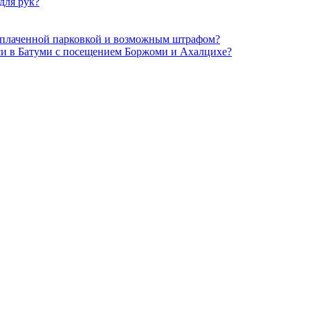
для рук?
с оплаченной парковкой и возможным штрафом?
си в Батуми с посещением Боржоми и Ахалцихе?