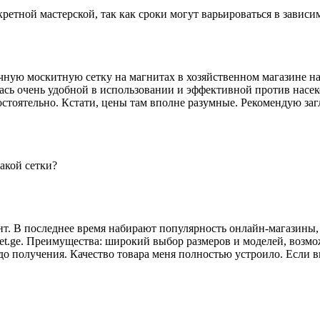
кретной мастерской, так как сроки могут варьироваться в завис
чную москитную сетку на магнитах в хозяйственном магазине на
лась очень удобной в использовании и эффективной против нас
остоятельно. Кстати, цены там вполне разумные. Рекомендую заг
акой сетки?
т. В последнее время набирают популярность онлайн-магазины, 
ket.ge. Преимущества: широкий выбор размеров и моделей, возмо
 до получения. Качество товара меня полностью устроило. Если 