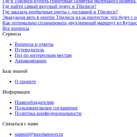
Где в Тбилиси купить спиртовые салфетки маленького размера 
Где найти самый вкусный хумус в Тбилиси?
Где заказать необычные цветы с доставкой в Тбилиси?
Эвакуация авто в центре Тбилиси из-за протестов: что будет 
Как оптимально спланировать двухдневный маршрут из Кутаи
Все вопросы
Сервисы
Вопросы и ответы
Путеводитель
Гид по интересным местам
Авиакомпании
База знаний
О проекте
Информация
Правообладателям
Пользовательское соглашение
Политика конфиденциальности
Связаться с нами
support@travelanswer.ru