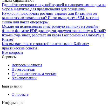
Также спрашивают
Где найти ресторан с вкусной кухней и панорамным видом на
море в Дадунхае для празднования дня рождения?
Нужно ли подключать роуминг заранее для Китая или он
включится автоматически? И что выгоднее: eSIM, местная
симка или пакет оператора?
Можно ли использовать электронную выписку из онлайн-
банка в формате PDF для подачи документов на визу в Китай?
Кто-нибудь знает, работает ли карта Газпромбанка UnionPay в
Китае?
Как вызвать такси с оплатой наличными в Хайнане:
практические советы
Все вопросы
Сервисы
Вопросы и ответы
Путеводитель
Гид по интересным местам
Авиакомпании
База знаний
О проекте
Информация