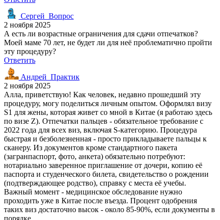
Сергей_Вопрос
2 ноября 2025
А есть ли возрастные ограничения для сдачи отпечатков?
Моей маме 70 лет, не будет ли для неё проблематично пройти
эту процедуру?
Ответить
Андрей_Практик
2 ноября 2025
Алла, приветствую! Как человек, недавно прошедший эту
процедуру, могу поделиться личным опытом. Оформлял визу
S1 для жены, которая живет со мной в Китае (я работаю здесь
по визе Z). Отпечатки пальцев - обязательное требование с
2022 года для всех виз, включая S-категорию. Процедура
быстрая и безболезненная - просто прикладываете пальцы к
сканеру. Из документов кроме стандартного пакета
(загранпаспорт, фото, анкета) обязательно потребуют:
нотариально заверенное приглашение от дочери, копию её
паспорта и студенческого билета, свидетельство о рождении
(подтверждающее родство), справку с места её учебы.
Важный момент - медицинское обследование нужно
проходить уже в Китае после въезда. Процент одобрения
таких виз достаточно высок - около 85-90%, если документы в
порядке.