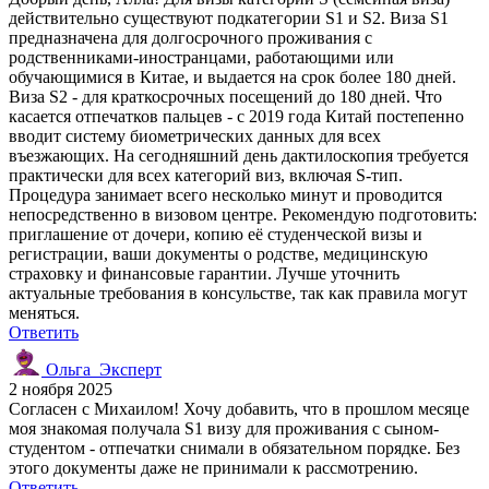
действительно существуют подкатегории S1 и S2. Виза S1
предназначена для долгосрочного проживания с
родственниками-иностранцами, работающими или
обучающимися в Китае, и выдается на срок более 180 дней.
Виза S2 - для краткосрочных посещений до 180 дней. Что
касается отпечатков пальцев - с 2019 года Китай постепенно
вводит систему биометрических данных для всех
въезжающих. На сегодняшний день дактилоскопия требуется
практически для всех категорий виз, включая S-тип.
Процедура занимает всего несколько минут и проводится
непосредственно в визовом центре. Рекомендую подготовить:
приглашение от дочери, копию её студенческой визы и
регистрации, ваши документы о родстве, медицинскую
страховку и финансовые гарантии. Лучше уточнить
актуальные требования в консульстве, так как правила могут
меняться.
Ответить
Ольга_Эксперт
2 ноября 2025
Согласен с Михаилом! Хочу добавить, что в прошлом месяце
моя знакомая получала S1 визу для проживания с сыном-
студентом - отпечатки снимали в обязательном порядке. Без
этого документы даже не принимали к рассмотрению.
Ответить