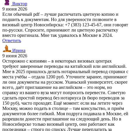
Виктор
9 июня 2026
Если обычный pdf – лучше распечатать цветную копию и
подшить к документам. Но для уверенности позвоните в
визовый центр Новосибирска: +7 (383) 123-45-67, они говорят
по-русски. Спросите, принимают ли цветную распечатку
вместо оригинала. Мне так удавалось в Москве в 2024.
Ответить
Ирина
9 июня 2026
Осторожно с копиями – в некоторых визовых центрах
требуют заверенные переводы на китайский или английский.
Мне в 2025 пришлось делать нотариальный перевод справки с
места учёбы – отдала 1200 руб. Уточните заранее, принимают
ли они документы на русском. Уханьский университет, скорее
всего, даёт приглашение на английском – это норм, но
справку из вашего вуза могут попросить перевести. Советую
сделать простой перевод без нотариуса (в бюро переводов за
150 руб), часто проходят. Ещё момент: если вы летите через
Москву, можно подать в столице – там консульство, и приём
документов более гибкий. Моя подруга подавала в Москве, ей
разрешили донести приглашение на следующий день. Но в
Новосибирске только визовый центр, они работают как
посредники – строго по списку. Лучше переплатить за