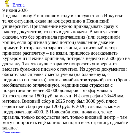
Елена
9 июня 2026
Подавала визу F в прошлом году в консульство в Иркутске –
та же ситуация, ехала на конференцию в Пекинский
университет. Приглашение нужно прикладывать сразу к
пакету документов, то есть в день подачи. В консульстве
сказали, что без оригинала приглашения (или заверенной
копии, если оригинал ушёл почтой) заявление даже не
примут. Я отправляла заранее сканы, а в визовый центр
принесла распечатку – не взяли, пришлось дозаказывать
курьером из Пекина оригинал, потеряла неделю и 2500 руб на
доставку. Так что лучше заранее попросить университет
выслать бумажное письмо с печатью. Из других документов:
обязательна справка с места учёбы (на бланке вуза, с
подписью и печатью), копия авиабилетов туда-обратно (бронь,
необязательно оплаченную), медицинская страховка с
покрытием не менее 30 000 долларов – я оформляла в
Ингосстрахе за 1800 руб на месяц. И фотографии 33х48 мм,
матовые. Визовый сбор в 2025 году был 3600 руб, плюс
сервисный сбор центра 1200 руб. В 2026, слышала, может
подорожать до 4000. В Новосибирске, полагаю, те же
правила, только консульства нет, только визовый центр – там
могут попросить ещё копию паспорта всех страниц, сделайте
заранее.