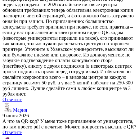
недель до подачи – в 2026 китайские визовые центры
обновили требования: теперь обязательна электронная копия
паспорта с чистой страницей, и фото должно быть загружено
онлайн при записи. По приглашению: большинство
консульств требуют оригинал при подаче, но есть практика –
если у вас приглашение в электронном виде с QR-кодом
(некоторые университеты перешли на такое), его принимают
как копию, только нужно распечатать цветную на хорошем
принтере. Уточните в Уханьском университете, высылают ли
они бумажное письмо или цифровое. Из допдокументов: не
забудьте подтверждение оплаты консульского сбора
(платёжку), анкету с двумя подписями (в некоторых центрах
просят подписать прямо перед сотрудником). И обязательно
сделайте ксерокопию всего – в визовом центре за каждую
страницу возьмут 50 руб, а у вас 5 копий набежит на 250-300
руб лишних. Лучше сделайте сами в любом копицентре за 3
рубля лист.
Ответить
Мария
9 июня 2026
А что за QR-код? У меня тоже приглашение от университета,
но там просто pdf с печатью. Может, попросить выслать с QR?
Ответить