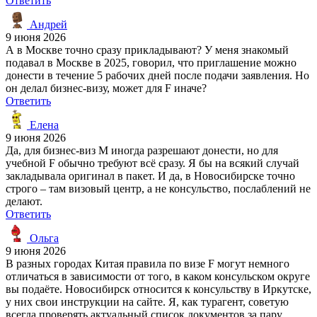
Ответить
Андрей
9 июня 2026
А в Москве точно сразу прикладывают? У меня знакомый
подавал в Москве в 2025, говорил, что приглашение можно
донести в течение 5 рабочих дней после подачи заявления. Но
он делал бизнес-визу, может для F иначе?
Ответить
Елена
9 июня 2026
Да, для бизнес-виз M иногда разрешают донести, но для
учебной F обычно требуют всё сразу. Я бы на всякий случай
закладывала оригинал в пакет. И да, в Новосибирске точно
строго – там визовый центр, а не консульство, послаблений не
делают.
Ответить
Ольга
9 июня 2026
В разных городах Китая правила по визе F могут немного
отличаться в зависимости от того, в каком консульском округе
вы подаёте. Новосибирск относится к консульству в Иркутске,
у них свои инструкции на сайте. Я, как турагент, советую
всегда проверять актуальный список документов за пару