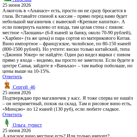
25 июня 2026
Алкоголь в «Ананасе» есть, просто он не сразу бросается в
глаза. Вставайте спиной к кассам – прямо перед вами будет
небольшой магазинчик с вывеской «Крепкие напитки». А
если повернуть налево от входа, там целая стена с пивом:
местное «Лаошань» (6-8 юаней за банку, около 70-90 рублей),
«Харбин» (та же цена) и пара сортов из материкового Китая.
Вино импортное – французское, чилийское, по 80-150 юаней
(800-1500 рублей). Но учтите: виски только китайский, типа
«Джонни Уокер» не найдёте. Один раз видел ящики с пивом
прямо у входа – видимо, вы просто не заметили. Если будете в
центре Санья, зайдите в «Ваньхао» – там выбор побольше, но
цены выше на 10-15%.
Ответить
Сергей_46
25 июня 2026
Подтверждаю про магазинчик у касс. Я тоже сперва не нашёл
– он неприметный, похож на склад. Там и рисовое вино есть,
«Минцзю» по 12 юаней (130 руб), если любите сладкое.
Ответить
Ольга_турист
25 июня 2026
А красное вино местное есть? Или только импорт?