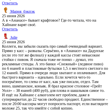
Ответить
Мария_бэкпэк
25 июня 2026
А в «Ананасе» бывает крафтовое? Где-то читала, что на
Хайнане варят своё.
Ответить
Julie
25 июня 2026
Коллеги, вы забыли сказать про самый очевидный вариант.
Прямо у касс – развалы. Серьёзно, в «Ананасе» на Дадунхае
(если это тот же филиал) у каждой кассы стоят невысокие
стойки с пивом. Я сначала тоже не понял – думал, это
рекламные стенды. А это банки «Снежный» (ледяное пиво)
по 6 юаней и пластиковые бутылки 1,5 л местного светлого по
12 юаней. Прямо в очереди люди хватают и оплачивают. Для
быстрого варианта – идеально. Если хочется чего-то
посерьёзнее, то слева от касс, как уже писали, отдел. Там
вино, шампанское, коньяк. Я брал красное столовое «Грейт
Уолл» – 38 юаней (400 руб), для плова и шашлыков самое то.
И ещё: на Хайнане с алкоголем нет проблем, даже в
супермаркетах до 22 часов свободно продают. Единственное –
после 20:00 кассиры могут попросить паспорт, если выглядите
моложе 25, так что имейте с собой копию.