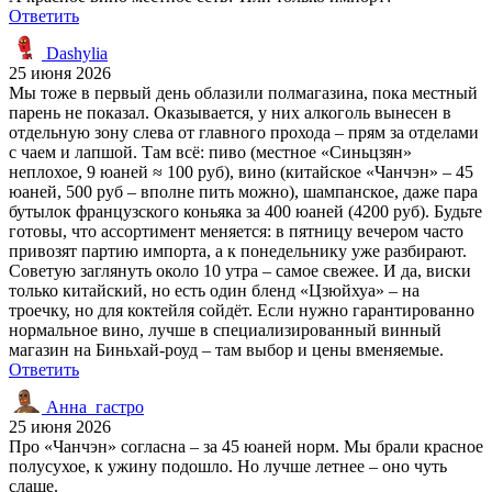
Ответить
Dashylia
25 июня 2026
Мы тоже в первый день облазили полмагазина, пока местный
парень не показал. Оказывается, у них алкоголь вынесен в
отдельную зону слева от главного прохода – прям за отделами
с чаем и лапшой. Там всё: пиво (местное «Синьцзян»
неплохое, 9 юаней ≈ 100 руб), вино (китайское «Чанчэн» – 45
юаней, 500 руб – вполне пить можно), шампанское, даже пара
бутылок французского коньяка за 400 юаней (4200 руб). Будьте
готовы, что ассортимент меняется: в пятницу вечером часто
привозят партию импорта, а к понедельнику уже разбирают.
Советую заглянуть около 10 утра – самое свежее. И да, виски
только китайский, но есть один бленд «Цзюйхуа» – на
троечку, но для коктейля сойдёт. Если нужно гарантированно
нормальное вино, лучше в специализированный винный
магазин на Биньхай-роуд – там выбор и цены вменяемые.
Ответить
Анна_гастро
25 июня 2026
Про «Чанчэн» согласна – за 45 юаней норм. Мы брали красное
полусухое, к ужину подошло. Но лучше летнее – оно чуть
слаще.