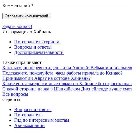
Комментарий
*
Задать вопрос!
Информация о Хайнань
Путеводитель туриста
Вопросы и ответы
Достопримечательности
Также спрашивают
Как выгодно перевести деньги на Алипэй: Вебмани или альте
Подскажите, пожалуйста, часы работы причала до Ксидао?
Принимают ли Alipay на острове Хайнань?
Какие есть альтернативные пляжи на Хайнане без строгих пра
С какой стороны парка в Шанхайском Диснейленде лучше смот
Все вопросы
Сервисы
Вопросы и ответы
Путеводитель
Гид по интересным местам
Авиакомпании