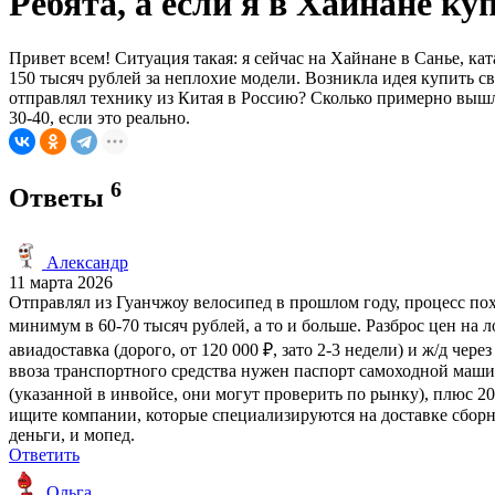
Ребята, а если я в Хайнане ку
Привет всем! Ситуация такая: я сейчас на Хайнане в Санье, ка
150 тысяч рублей за неплохие модели. Возникла идея купить с
отправлял технику из Китая в Россию? Сколько примерно вышл
30-40, если это реально.
6
Ответы
Александр
11 марта 2026
Отправлял из Гуанчжоу велосипед в прошлом году, процесс пох
минимум в 60-70 тысяч рублей, а то и больше. Разброс цен на 
авиадоставка (дорого, от 120 000 ₽, зато 2-3 недели) и ж/д че
ввоза транспортного средства нужен паспорт самоходной маши
(указанной в инвойсе, они могут проверить по рынку), плюс 2
ищите компании, которые специализируются на доставке сборны
деньги, и мопед.
Ответить
Ольга