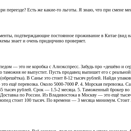
 при переезде? Есть же какие-то льготы. Я знаю, что при смене м
менты, подтверждающие постоянное проживание в Китае (вид на 
схемы знает и очень придирчиво проверяет.
едом — это не коробка с Алиэкспресс. Забудь про «дешёво и серд
таможня не выпустит. Пусть продавец выпишет его с реальной, 
(обрешётка). В Санье это стоит 8-12 тысяч рублей. Найди упако
 это ещё перевозка. Около 5000-7000 ₽. 4. Морская перевозка.
-65 тысяч рублей. Срок — 1.5-2 месяца. 5. Таможенный брокер в
 Доставка по России. Из Владивостока в Москву — это ещё тысяч
 мопед стоит 100 тысяч. По времени — 3 месяца минимум. Стоит 