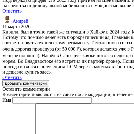
Подтверждаю цифры. Я в 2025 году пригнал из Шэньчжэня элект
на средства индивидуальной мобильности с мощностью выше 2
Ответить
Андрей
11 марта 2026
Кирилл, был в точно такой же ситуации в Хайкоу в 2024 году. К
Потому что помимо денег есть бюрократический ад. Главный ка
соответствовать техническому регламенту Таможенного союза.
очень дорогая процедура (от 50 000 ₽), которая делается уже в 
меньше пошлина). Нашёл в Санье русскоязычного экспедитора (
морем. Во Владивостоке его встретил их партнёр-брокер. Пошл
полгода возился с получением ПСМ через знакомых в Гостехна
и дешевле купить здесь.
Ответить
Добавить комментарий
Оставить комментарий
Комментарии появляются на сайте после модерации, в течение 
Имя