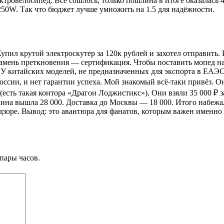
ровелосипед. Всё сошлось, только пошлина в итоге оказалась 48
50W. Так что бюджет лучше умножить на 1.5 для надёжности.
упил крутой электроскутер за 120к рублей и захотел отправить. 
мень преткновения — сертификация. Чтобы поставить мопед на у
 У китайских моделей, не предназначенных для экспорта в ЕАЭС
России, и нет гарантии успеха. Мой знакомый всё-таки привёз. Он
есть такая контора «Драгон Лоджистикс»). Они взяли 35 000 ₽ з
ина вышла 28 000. Доставка до Москвы — 18 000. Итого набежал
дзоре. Вывод: это авантюра для фанатов, которым важен именно
пары часов.