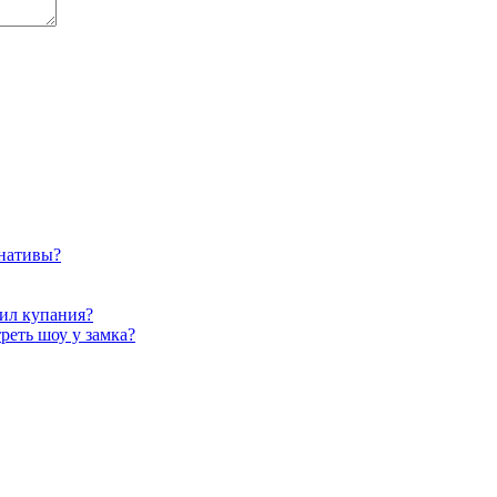
рнативы?
вил купания?
реть шоу у замка?