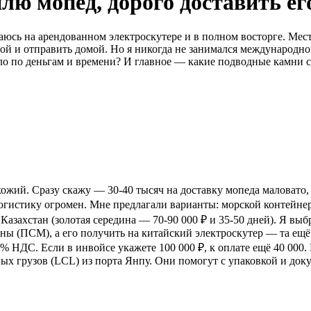
плю мопед, дорого доставить е
таюсь на арендованном электроскутере и в полном восторге. Мест
вой и отправить домой. Но я никогда не занимался международной
о по деньгам и времени? И главное — какие подводные камни с
ожий. Сразу скажу — 30-40 тысяч на доставку мопеда маловато, 
логистику огромен. Мне предлагали варианты: морской контейнер 
рез Казахстан (золотая середина — 70-90 000 ₽ и 35-50 дней). Я
ны (ПСМ), а его получить на китайский электроскутер — та ещ
0% НДС. Если в инвойсе укажете 100 000 ₽, к оплате ещё 40 000
х грузов (LCL) из порта Янпу. Они помогут с упаковкой и доку