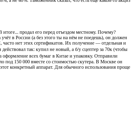
%, а не 40%. Таможенник сказал, что есть ещё какой-то акциз
В итоге... продал его перед отъездом местному. Почему?
чёт в России (а без этого ты на нём не поедешь), он должен
, часто нет этих сертификатов. Их получение — отдельная и
 действовал так: купил не новый, а б/у сцептер за 70к (чтобы
а оформление всех бумаг в Китае и упаковку. Отправили
о под 150 000 вместе со стоимостью скутера. В Москве он
 этот конкретный аппарат. Для обычного использования проще