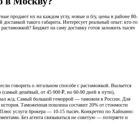
го в Москву?
ные продают их на каждом углу, новые и б/у, цены в районе 80-
 доставкой такого габарита. Интересует реальный опыт: кто-то
 растаможкой? Бюджет на саму доставку готов заложить тысяч
если говорить о легальном способе с растаможкой. Выльется
(самый дешёвый, от 45 000 ₽, но 60-90 дней в пути),
 выбрал ж/д. Самый большой геморрой — таможня в России. Для
ё история. Таможенная пошлина составит 20% от стоимости
. Плюс услуги брокера — 10-15 тысяч. Конкретно по Хайнаню:
ментами. Без агента связываться не советую — потеряете и