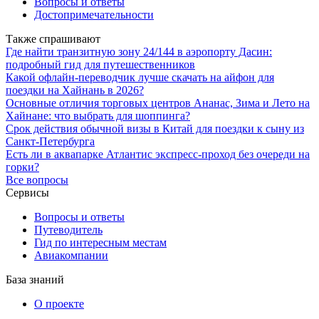
Вопросы и ответы
Достопримечательности
Также спрашивают
Где найти транзитную зону 24/144 в аэропорту Дасин:
подробный гид для путешественников
Какой офлайн-переводчик лучше скачать на айфон для
поездки на Хайнань в 2026?
Основные отличия торговых центров Ананас, Зима и Лето на
Хайнане: что выбрать для шоппинга?
Срок действия обычной визы в Китай для поездки к сыну из
Санкт-Петербурга
Есть ли в аквапарке Атлантис экспресс-проход без очереди на
горки?
Все вопросы
Сервисы
Вопросы и ответы
Путеводитель
Гид по интересным местам
Авиакомпании
База знаний
О проекте