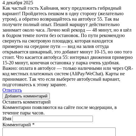
4 декабря 2025
Как частый гость Хайнаня, могу предложить гибридный
вариант! Пройдитесь пешком в одну сторону (желательно
утром), а обратно возвращайтесь на автобусе 55. Так вы
получите полный опыт. Пеший маршрут действительно
занимает около часа. Лично мой рекорд — 48 минут, но я шёл
в бодром темпе почти без остановок. По пути рекомендую
свернуть на смотровую площадку, которая находится
примерно на середине пути — вид на залив оттуда
открывается шикарный, это добавит минут 10-15, но оно того
стоит. Что касается автобуса 55: интервал движения примерно
15-20 минут, конечная остановка у парка очень удобная.
Важно: оплата в автобусе — только наличными или через QR-
код местных платежных систем (AliPay/WeChat). Карты не
принимают. Так что если выберете автобусный вариант,
подготовьтесь к этому заранее.
Ответить
Добавить комментарий
Оставить комментарий
Комментарии появляются на сайте после модерации, в
течение пары часов.
Имя
Комментарий
*