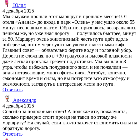
Юлия
4 декабря 2025
Мы с мужем прошли этот маршрут в прошлом месяце! От
отеля «Ананас» до входа в парк «Олень» у нас ушло около 55
минут неспешным шагом. Обратно, признаюсь, возвращались
пешком же, но уже зная дорогу — получилось быстрее, минут
за 50. Маршрут очень живописный: часть пути идёт вдоль
побережья, потом через уютные улочки с местными кафе.
Главный совет — обязательно берите воду и головной убор.
Дорога не сложная, но в +30 градусов и высокой влажности
даже лёгкая прогулка требует подготовки. Мы вышли в 8
утра, чтобы избежать полуденного зноя, и не пожалели —
виды потрясающие, много фото-точек. Автобус, конечно,
сэкономит время и силы, но вы потеряете всю атмосферу и
возможность заглянуть в интересные места по пути.
Ответить
Александр
4 декабря 2025
Спасибо за подробный ответ! А подскажите, пожалуйста,
сколько примерно стоит проезд на такси по этому же
маршруту? На случай, если кто-то захочет сэкономить силы на
обратную дорогу.
Ответить