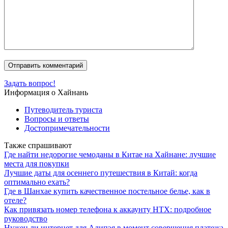
Задать вопрос!
Информация о Хайнань
Путеводитель туриста
Вопросы и ответы
Достопримечательности
Также спрашивают
Где найти недорогие чемоданы в Китае на Хайнане: лучшие
места для покупки
Лучшие даты для осеннего путешествия в Китай: когда
оптимально ехать?
Где в Шанхае купить качественное постельное белье, как в
отеле?
Как привязать номер телефона к аккаунту HTX: подробное
руководство
Нужен ли интернет для Алипэя в момент совершения платежа