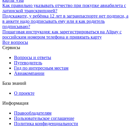
карты Visa
Как правильно указывать отчество при покупке авиабилета с
латинской транскрипцией?
Подскажите, у ребёнка 12 лет в загранпаспорте нет подписи, а
в анкете надо подписывать ему или я как родитель
подписываю?
Пошаговая инструкция: как зарегистрироваться на Alipay с
российским номером телефона и привязать карту
Все вопросы
Сервисы
Вопросы и ответы
Путеводитель
Гид по интересным местам
Авиакомпании
База знаний
О проекте
Информация
Правообладателям
Пользовательское соглашение
Политика конфиденциальности