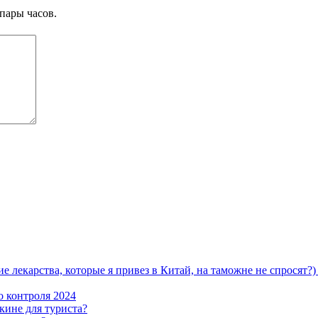
пары часов.
ие лекарства, которые я привез в Китай, на таможне не спросят
о контроля 2024
кине для туриста?