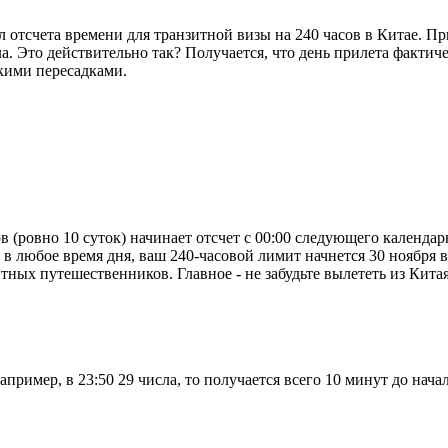
 отсчета времени для транзитной визы на 240 часов в Китае. Пр
а. Это действительно так? Получается, что день прилета фактиче
ькими пересадками.
ов (ровно 10 суток) начинает отсчет с 00:00 следующего календа
 любое время дня, ваш 240-часовой лимит начнется 30 ноября в 0
тных путешественников. Главное - не забудьте вылететь из Китая
пример, в 23:50 29 числа, то получается всего 10 минут до нача