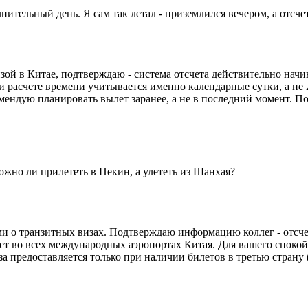
нительный день. Я сам так летал - приземлился вечером, а отсче
зой в Китае, подтверждаю - система отсчета действительно начи
 расчете времени учитывается именно календарные сутки, а не 
мендую планировать вылет заранее, а не в последний момент. П
ожно ли прилететь в Пекин, а улететь из Шанхая?
ми о транзитных визах. Подтверждаю информацию коллег - отсчет
ет во всех международных аэропортах Китая. Для вашего спокой
за предоставляется только при наличии билетов в третью страну (