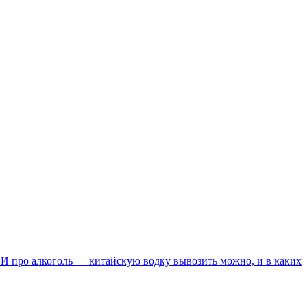
?) И про алкоголь — китайскую водку вывозить можно, и в каких