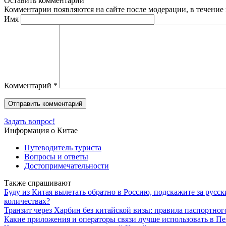
Оставить комментарий
Комментарии появляются на сайте после модерации, в течение 
Имя
Комментарий
*
Задать вопрос!
Информация о Китае
Путеводитель туриста
Вопросы и ответы
Достопримечательности
Также спрашивают
Буду из Китая вылетать обратно в Россию, подскажите за русск
количествах?
Транзит через Харбин без китайской визы: правила паспортног
Какие приложения и операторы связи лучше использовать в Пе