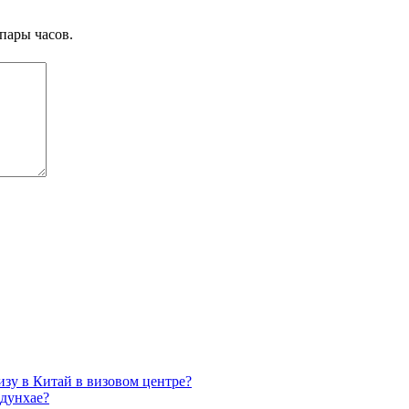
пары часов.
изу в Китай в визовом центре?
адунхае?