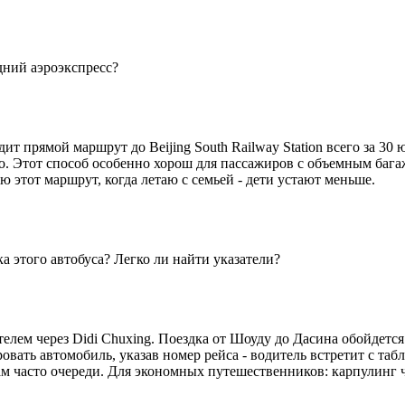
дний аэроэкспресс?
т прямой маршрут до Beijing South Railway Station всего за 30 
ро. Этот способ особенно хорош для пассажиров с объемным бага
ю этот маршрут, когда летаю с семьей - дети устают меньше.
а этого автобуса? Легко ли найти указатели?
елем через Didi Chuxing. Поездка от Шоуду до Дасина обойдется
вать автомобиль, указав номер рейса - водитель встретит с табл
ам часто очереди. Для экономных путешественников: карпулинг ч