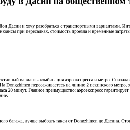
у в Дасин на общественном т
он Дасин и хочу разобраться с транспортными вариантами. Интер
нюансы при пересадках, стоимость проезда и временные затраты
тивный вариант - комбинация аэроэкспресса и метро. Сначала с
На Dongzhimen пересаживаетесь на линию 2 пекинского метро, зате
1 часа 20 минут. Главное преимущество: аэроэкспресс гарантируе
ние.
ного багажа, лучше выбрать такси от Dongzhimen до Дасина. Сто