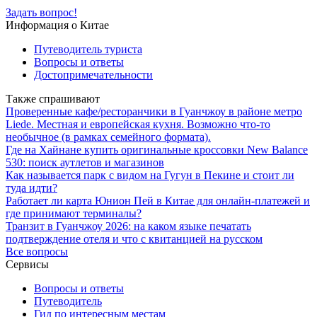
Задать вопрос!
Информация о Китае
Путеводитель туриста
Вопросы и ответы
Достопримечательности
Также спрашивают
Проверенные кафе/ресторанчики в Гуанчжоу в районе метро
Liede. Местная и европейская кухня. Возможно что-то
необычное (в рамках семейного формата).
Где на Хайнане купить оригинальные кроссовки New Balance
530: поиск аутлетов и магазинов
Как называется парк с видом на Гугун в Пекине и стоит ли
туда идти?
Работает ли карта Юнион Пей в Китае для онлайн-платежей и
где принимают терминалы?
Транзит в Гуанчжоу 2026: на каком языке печатать
подтверждение отеля и что с квитанцией на русском
Все вопросы
Сервисы
Вопросы и ответы
Путеводитель
Гид по интересным местам