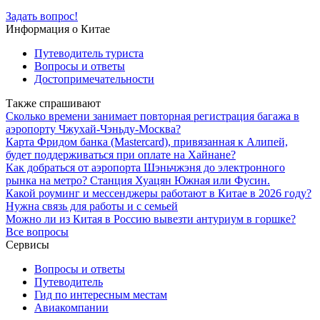
Задать вопрос!
Информация о Китае
Путеводитель туриста
Вопросы и ответы
Достопримечательности
Также спрашивают
Сколько времени занимает повторная регистрация багажа в
аэропорту Чжухай-Чэньду-Москва?
Карта Фридом банка (Mastercard), привязанная к Алипей,
будет поддерживаться при оплате на Хайнане?
Как добраться от аэропорта Шэньчжэня до электронного
рынка на метро? Станция Хуацян Южная или Фусин.
Какой роуминг и мессенджеры работают в Китае в 2026 году?
Нужна связь для работы и с семьей
Можно ли из Китая в Россию вывезти антуриум в горшке?
Все вопросы
Сервисы
Вопросы и ответы
Путеводитель
Гид по интересным местам
Авиакомпании