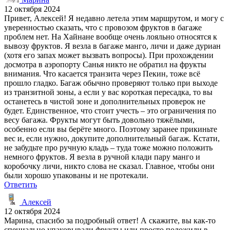
12 октября 2024
Привет, Алексей! Я недавно летела этим маршрутом, и могу с
уверенностью сказать, что с провозом фруктов в багаже
проблем нет. На Хайнане вообще очень лояльно относятся к
вывозу фруктов. Я везла в багаже манго, личи и даже дуриан
(хотя его запах может вызвать вопросы). При прохождении
досмотра в аэропорту Санья никто не обратил на фрукты
внимания. Что касается транзита через Пекин, тоже всё
прошло гладко. Багаж обычно проверяют только при выходе
из транзитной зоны, а если у вас короткая пересадка, то вы
останетесь в чистой зоне и дополнительных проверок не
будет. Единственное, что стоит учесть – это ограничения по
весу багажа. Фрукты могут быть довольно тяжёлыми,
особенно если вы берёте много. Поэтому заранее прикиньте
вес и, если нужно, докупите дополнительный багаж. Кстати,
не забудьте про ручную кладь – туда тоже можно положить
немного фруктов. Я везла в ручной клади пару манго и
коробочку личи, никто слова не сказал. Главное, чтобы они
были хорошо упакованы и не протекали.
Ответить
Алексей
12 октября 2024
Марина, спасибо за подробный ответ! А скажите, вы как-то
специально упаковывали фрукты или просто положили в