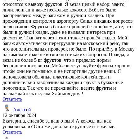
относятся к вывозу фруктов. Я везла целый набор: манго,
личи, лонган и даже несколько кокосов. Всё это было
распределено между багажом и ручной кладью. При
прохождении контроля в аэропорту Санья никаких вопросов
не возникло. Фрукты в багаже прошли без проблем, а те, что
были в ручной клади, даже не вызвали интереса при
досмотре. Транзит через Пекин также прошёл гладко. Мой
багаж автоматически перегрузили на московский рейс, так
что дополнительных проверок не было. По прилёту в Москву
на таможне тоже не возникло никаких вопросов. Правда, я
везла не более 5 кг фруктов, что в пределах нормы
беспошлинного ввоза. Мой совет: упакуйте фрукты хорошо,
чтобы они не помялись и не испортили другие вещи. Я
использовала обычные пластиковые контейнеры и
дополнительно заворачивала каждый фрукт в бумажные
полотенца. Так что не переживайте, везите фрукты и
наслаждайтесь вкусом Хайнаня дома!
Ответить
Алексей
12 октября 2024
Екатерина, спасибо за ваш отзыв! А кокосы вы как
упаковывали? Они же довольно крупные и тяжелые.
Ответить