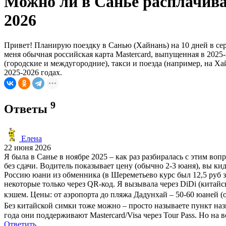
Можно ли в Санье расплачиват
2026
Привет! Планирую поездку в Санью (Хайнань) на 10 дней в сере
меня обычная российская карта Mastercard, выпущенная в 2025-
(городские и междугородние), такси и поезда (например, на Х
2025-2026 годах.
9
Ответы
Елена
22 июня 2026
Я была в Санье в ноябре 2025 – как раз разбиралась с этим во
без сдачи. Водитель показывает цену (обычно 2-3 юаня), вы кид
Россию юани из обменника (в Шереметьево курс был 12,5 руб 
некоторые только через QR-код. Я вызывала через DiDi (китай
кэшем. Цены: от аэропорта до пляжа Дадунхай – 50-60 юаней (ок
Без китайской симки тоже можно – просто называете пункт назн
года они поддерживают Mastercard/Visa через Tour Pass. Но на 
Ответить