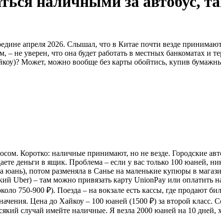
ься наличными за автобус, так
дине апреля 2026. Слышал, что в Китае почти везде принимают т
м, – не уверен, что она будет работать в местных банкоматах и 
айкоу)? Может, можно вообще без карты обойтись, купив бумажны
просом. Коротко: наличные принимают, но не везде. Городские а
аете деньги в ящик. Проблема – если у вас только 100 юаней, ни
за юань), потом разменяла в Санье на маленькие купюры в мага
ский Uber) – там можно привязать карту UnionPay или оплатить 
оло 750-900 ₽). Поезда – на вокзале есть кассы, где продают би
ачения. Цена до Хайкоу – 100 юаней (1500 ₽) за второй класс. С
всякий случай имейте наличные. Я везла 2000 юаней на 10 дней, 