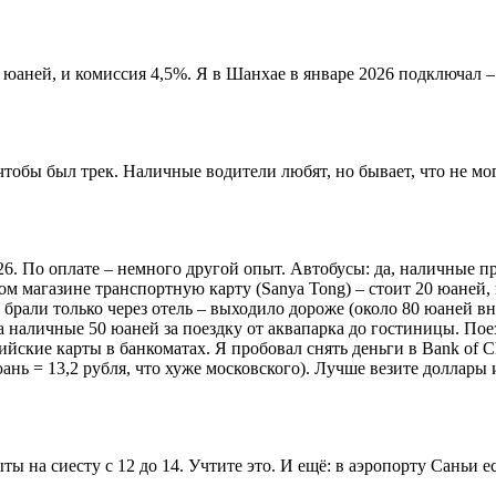
0 юаней, и комиссия 4,5%. Я в Шанхае в январе 2026 подключал –
чтобы был трек. Наличные водители любят, но бывает, что не мог
026. По оплате – немного другой опыт. Автобусы: да, наличные п
 магазине транспортную карту (Sanya Tong) – стоит 20 юаней, п
и брали только через отель – выходило дороже (около 80 юаней в
а наличные 50 юаней за поездку от аквапарка до гостиницы. Пое
сийские карты в банкоматах. Я пробовал снять деньги в Bank of 
юань = 13,2 рубля, что хуже московского). Лучше везите доллары 
 на сиесту с 12 до 14. Учтите это. И ещё: в аэропорту Саньи ес