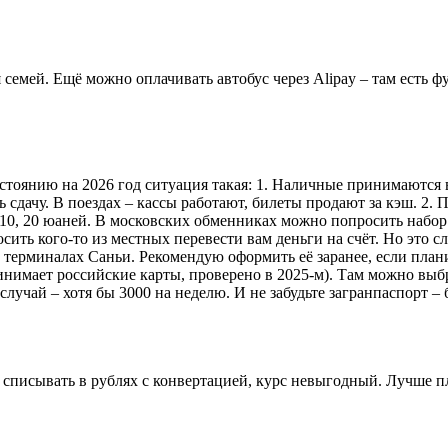
емей. Ещё можно оплачивать автобус через Alipay – там есть фун
стоянию на 2026 год ситуация такая: 1. Наличные принимаются в
 сдачу. В поездах – кассы работают, билеты продают за кэш. 2.
, 10, 20 юаней. В московских обменниках можно попросить набор
ть кого-то из местных перевести вам деньги на счёт. Но это сло
 терминалах Саньи. Рекомендую оформить её заранее, если плани
нимает российские карты, проверено в 2025-м). Там можно выбра
учай – хотя бы 3000 на неделю. И не забудьте загранпаспорт – б
ет списывать в рублях с конвертацией, курс невыгодный. Лучше п