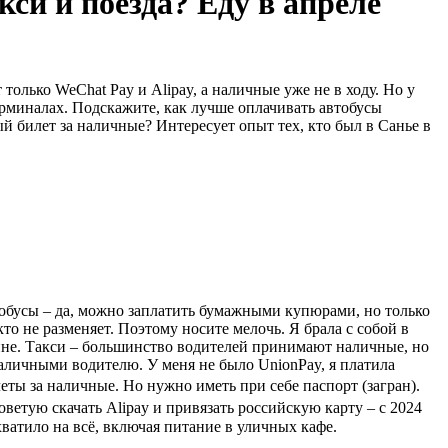
си и поезда? Еду в апреле
олько WeChat Pay и Alipay, а наличные уже не в ходу. Но у
терминалах. Подскажите, как лучше оплачивать автобусы
й билет за наличные? Интересует опыт тех, кто был в Санье в
втобусы – да, можно заплатить бумажными купюрами, но только
кто не разменяет. Поэтому носите мелочь. Я брала с собой в
зине. Такси – большинство водителей принимают наличные, но
наличными водителю. У меня не было UnionPay, я платила
леты за наличные. Но нужно иметь при себе паспорт (загран).
оветую скачать Alipay и привязать российскую карту – с 2024
хватило на всё, включая питание в уличных кафе.