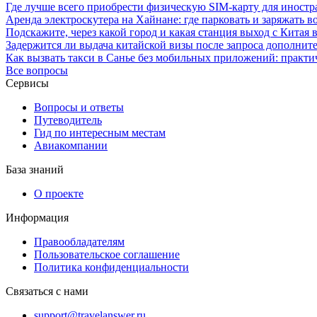
Где лучше всего приобрести физическую SIM-карту для иностр
Аренда электроскутера на Хайнане: где парковать и заряжать во
Подскажите, через какой город и какая станция выход с Китая 
Задержится ли выдача китайской визы после запроса дополните
Как вызвать такси в Санье без мобильных приложений: практи
Все вопросы
Сервисы
Вопросы и ответы
Путеводитель
Гид по интересным местам
Авиакомпании
База знаний
О проекте
Информация
Правообладателям
Пользовательское соглашение
Политика конфиденциальности
Связаться с нами
support@travelanswer.ru