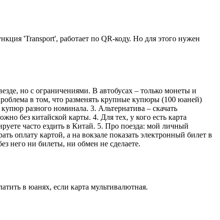
кция 'Transport', работает по QR-коду. Но для этого нужен
езде, но с ограничениями. В автобусах – только монеты и
 Проблема в том, что разменять крупные купюры (100 юаней)
 купюр разного номинала. 3. Альтернатива – скачать
жно без китайской карты. 4. Для тех, у кого есть карта
руете часто ездить в Китай. 5. Про поезда: мой личный
ть оплату картой, а на вокзале показать электронный билет в
ез него ни билеты, ни обмен не сделаете.
латить в юанях, если карта мультивалютная.