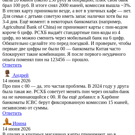
брал 100 руб. В итоге снял 2000 юаней, комиссия вышла ~3%.
В отелях карту принимали везде, а вот в уличных кафе — нет.
Для семьи с детьми советую иметь запас налички хотя бы на
3-4 дня. Ещё момент: в некоторых банкоматах (например,
Agricultural Bank of China) не принимают карты с пин-кодом
короче 6 цифр. РСХБ выдаёт стандартные пин-коды из 4
цифр, но можно сменить через мобильный банк на 6 цифр.
Обязательно сделайте это перед поездкой. И проверьте, чтобы
первые две цифры не были 00 — банкоматы Китая часто
блокируют такие комбинации. Я после первого неудачного
опыта поменял пин на 123456 — прошло.
Ответить
Андрей
14 июня 2026
Про пин с 00 — да, это частая проблема. В 2024 году у друга
была такая же. РСХБ советует менять пин через онлайн-банк
на не начинающийся с 00. Я бы ещё добавил: в Харбине
банкоматы ICBC берут фиксированную комиссию 15 юаней,
независимо от суммы.
Ответить
Ирина
14 июня 2026
В отелях и крупных магазинах карты принимают, но в