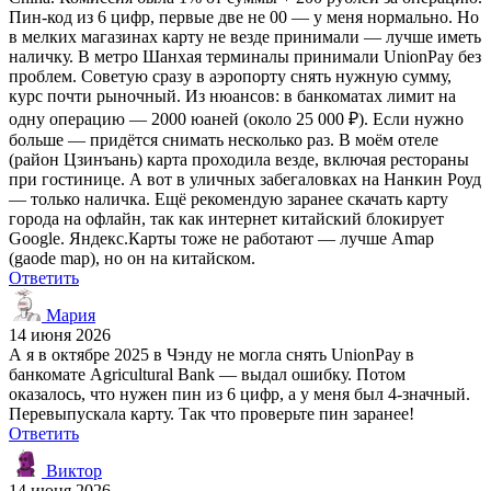
Пин-код из 6 цифр, первые две не 00 — у меня нормально. Но
в мелких магазинах карту не везде принимали — лучше иметь
наличку. В метро Шанхая терминалы принимали UnionPay без
проблем. Советую сразу в аэропорту снять нужную сумму,
курс почти рыночный. Из нюансов: в банкоматах лимит на
одну операцию — 2000 юаней (около 25 000 ₽). Если нужно
больше — придётся снимать несколько раз. В моём отеле
(район Цзинъань) карта проходила везде, включая рестораны
при гостинице. А вот в уличных забегаловках на Нанкин Роуд
— только наличка. Ещё рекомендую заранее скачать карту
города на офлайн, так как интернет китайский блокирует
Google. Яндекс.Карты тоже не работают — лучше Amap
(gaode map), но он на китайском.
Ответить
Мария
14 июня 2026
А я в октябре 2025 в Чэнду не могла снять UnionPay в
банкомате Agricultural Bank — выдал ошибку. Потом
оказалось, что нужен пин из 6 цифр, а у меня был 4-значный.
Перевыпускала карту. Так что проверьте пин заранее!
Ответить
Виктор
14 июня 2026