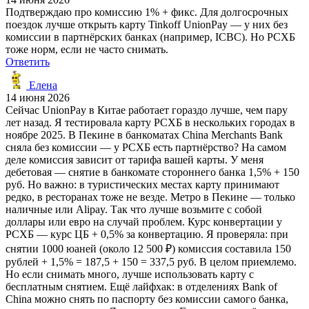
Подтверждаю про комиссию 1% + фикс. Для долгосрочных
поездок лучше открыть карту Tinkoff UnionPay — у них без
комиссии в партнёрских банках (например, ICBC). Но РСХБ
тоже норм, если не часто снимать.
Ответить
Елена
14 июня 2026
Сейчас UnionPay в Китае работает гораздо лучше, чем пару
лет назад. Я тестировала карту РСХБ в нескольких городах в
ноябре 2025. В Пекине в банкоматах China Merchants Bank
сняла без комиссии — у РСХБ есть партнёрство? На самом
деле комиссия зависит от тарифа вашей карты. У меня
дебетовая — снятие в банкомате стороннего банка 1,5% + 150
руб. Но важно: в туристических местах карту принимают
редко, в ресторанах тоже не везде. Метро в Пекине — только
наличные или Alipay. Так что лучше возьмите с собой
доллары или евро на случай проблем. Курс конвертации у
РСХБ — курс ЦБ + 0,5% за конвертацию. Я проверяла: при
снятии 1000 юаней (около 12 500 ₽) комиссия составила 150
рублей + 1,5% = 187,5 + 150 = 337,5 руб. В целом приемлемо.
Но если снимать много, лучше использовать карту с
бесплатным снятием. Ещё лайфхак: в отделениях Bank of
China можно снять по паспорту без комиссии самого банка,