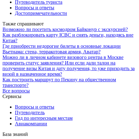
Путеводитель туриста
Вопросы и ответы
Достопримечательности
Также спрашивают
Возможно ли посетить космодром Байконур с экскурсией?
Как разблокировать карту ICBC и снять деньги, находясь вне
Китая?
Где приобрести недорогие билеты в основные локации
Вьетнама: стена, терракотовая армия, Аватар?
Можно ли в личном кабинете визового центра в Москве
проверить статус заявления? Или если дали талон на
получение визы Китая и дату получения, то уже приходить за
визой в назначенное время?
Как построить маршрут по Пекину на общественном
транспорте?
Все вопросы
Сервисы
Вопросы и ответы
Путеводитель
Гид по интересным местам
Авиакомпании
База знаний