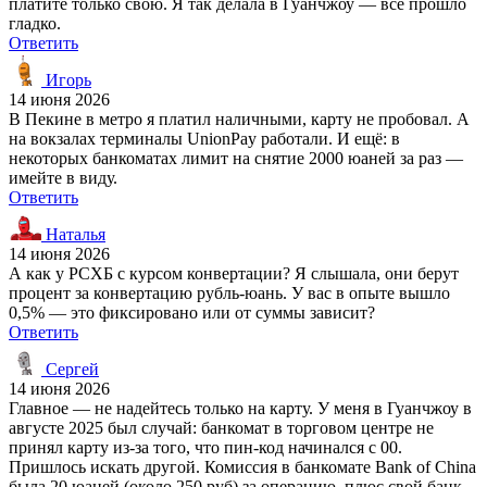
платите только свою. Я так делала в Гуанчжоу — всё прошло
гладко.
Ответить
Игорь
14 июня 2026
В Пекине в метро я платил наличными, карту не пробовал. А
на вокзалах терминалы UnionPay работали. И ещё: в
некоторых банкоматах лимит на снятие 2000 юаней за раз —
имейте в виду.
Ответить
Наталья
14 июня 2026
А как у РСХБ с курсом конвертации? Я слышала, они берут
процент за конвертацию рубль-юань. У вас в опыте вышло
0,5% — это фиксировано или от суммы зависит?
Ответить
Сергей
14 июня 2026
Главное — не надейтесь только на карту. У меня в Гуанчжоу в
августе 2025 был случай: банкомат в торговом центре не
принял карту из-за того, что пин-код начинался с 00.
Пришлось искать другой. Комиссия в банкомате Bank of China
была 20 юаней (около 250 руб) за операцию, плюс свой банк