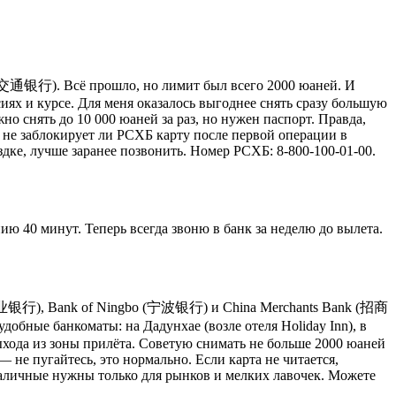
s (交通银行). Всё прошло, но лимит был всего 2000 юаней. И
иях и курсе. Для меня оказалось выгоднее снять сразу большую
жно снять до 10 000 юаней за раз, но нужен паспорт. Правда,
, не заблокирует ли РСХБ карту после первой операции в
здке, лучше заранее позвонить. Номер РСХБ: 8-800-100-01-00.
ю 40 минут. Теперь всегда звоню в банк за неделю до вылета.
k (兴业银行), Bank of Ningbo (宁波银行) и China Merchants Bank (招商
бные банкоматы: на Дадунхае (возле отеля Holiday Inn), в
выхода из зоны прилёта. Советую снимать не больше 2000 юаней
— не пугайтесь, это нормально. Если карта не читается,
наличные нужны только для рынков и мелких лавочек. Можете