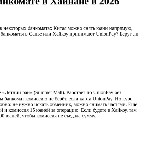
анкомате в Хайнане в 2026
о в некоторых банкоматах Китая можно снять юани напрямую,
ие банкоматы в Санье или Хайкоу принимают UnionPay? Берут ли
 «Летний рай» (Summer Mall). Работает по UnionPay без
банкомат комиссию не берёт, если карта UnionPay. Но курс
обно: не нужно искать обменник, можно снимать частями. Ещё
ей и комиссия 15 юаней за операцию. Если будете в Хайкоу, там
00 юаней, чтобы комиссия не съедала сумму.