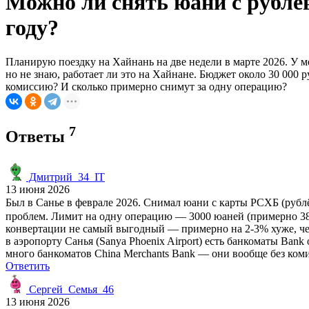
Можно ли снять юани с рублёв
году?
Планирую поездку на Хайнань на две недели в марте 2026. У м
но не знаю, работает ли это на Хайнане. Бюджет около 30 000
комиссию? И сколько примерно снимут за одну операцию?
7
Ответы
Дмитрий_34_IT
13 июня 2026
Был в Санье в феврале 2026. Снимал юани с карты РСХБ (рублё
проблем. Лимит на одну операцию — 3000 юаней (примерно 38 
конвертации не самый выгодный — примерно на 2-3% хуже, чем
в аэропорту Санья (Sanya Phoenix Airport) есть банкоматы Ban
много банкоматов China Merchants Bank — они вообще без коми
Ответить
Сергей_Семья_46
13 июня 2026