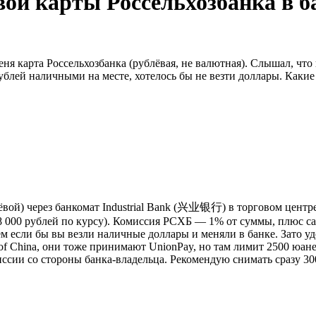
ой карты Россельхозбанка в б
еня карта Россельхозбанка (рублёвая, не валютная). Слышал, чт
 рублей наличными на месте, хотелось бы не везти доллары. Как
вой) через банкомат Industrial Bank (兴业银行) в торговом центре
000 рублей по курсу). Комиссия РСХБ — 1% от суммы, плюс сам 
 если бы вы везли наличные доллары и меняли в банке. Зато уд
k of China, они тоже принимают UnionPay, но там лимит 2500 юан
ссии со стороны банка-владельца. Рекомендую снимать сразу 30