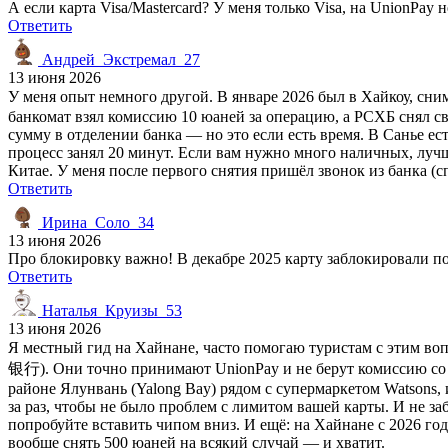
А если карта Visa/Mastercard? У меня только Visa, на UnionPay н
Ответить
Андрей_Экстремал_27
13 июня 2026
У меня опыт немного другой. В январе 2026 был в Хайкоу, сн
банкомат взял комиссию 10 юаней за операцию, а РСХБ снял св
сумму в отделении банка — но это если есть время. В Санье ест
процесс занял 20 минут. Если вам нужно много наличных, лучше
Китае. У меня после первого снятия пришёл звонок из банка (с
Ответить
Ирина_Соло_34
13 июня 2026
Про блокировку важно! В декабре 2025 карту заблокировали по
Ответить
Наталья_Круизы_53
13 июня 2026
Я местный гид на Хайнане, часто помогаю туристам с этим в
银行). Они точно принимают UnionPay и не берут комиссию со ст
районе Ялунвань (Yalong Bay) рядом с супермаркетом Watsons, 
за раз, чтобы не было проблем с лимитом вашей карты. И не за
попробуйте вставить чипом вниз. И ещё: на Хайнане с 2026 г
вообще снять 500 юаней на всякий случай — и хватит.