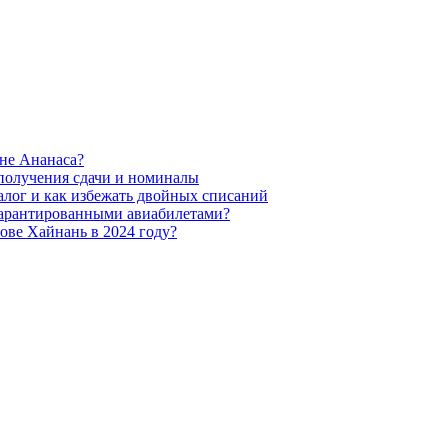
оне Ананаса?
 получения сдачи и номиналы
алог и как избежать двойных списаний
 гарантированными авиабилетами?
рове Хайнань в 2024 году?