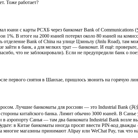
ет. Тоже работает?
имал юани с карты РСХБ через банкомат Bank of Communication
ои 1%. В итоге на 2000 юаней потерял около 80 юаней на комисс
ь отделение Bank of China на улице Цзиньлу (Jinlu Road), там мо
 зайти в банк, а для мелких трат — банкомат. И ещё: проверьте
пасибо, что не заблокировали). Если не предупредили банк о пое
сле первого снятия в Шанхае, пришлось звонить на горячую лини
опросом. Лучшие банкоматы для россиян — это Industrial Ban
ороны китайского банка. Лимит обычно 3000 юаней. В Санье удо
и в аэропорту Санья — там два банкомата Industrial Bank возле 
будьте: в Китае банкоматы иногда просят ввести PIN-код дважды 
ода многие магазины принимают Alipay или WeChat Pay, так что 