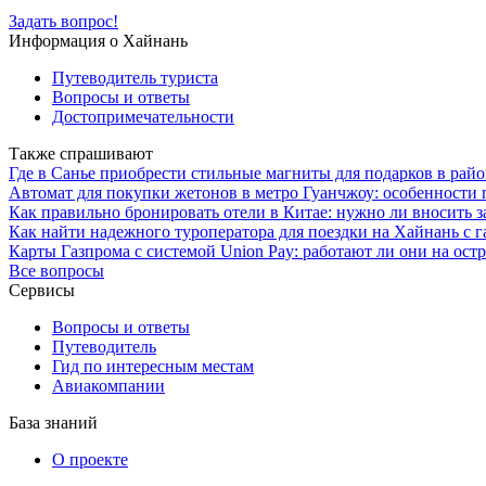
Задать вопрос!
Информация о Хайнань
Путеводитель туриста
Вопросы и ответы
Достопримечательности
Также спрашивают
Где в Санье приобрести стильные магниты для подарков в рай
Автомат для покупки жетонов в метро Гуанчжоу: особенности
Как правильно бронировать отели в Китае: нужно ли вносить з
Как найти надежного туроператора для поездки на Хайнань с
Карты Газпрома с системой Union Pay: работают ли они на ост
Все вопросы
Сервисы
Вопросы и ответы
Путеводитель
Гид по интересным местам
Авиакомпании
База знаний
О проекте