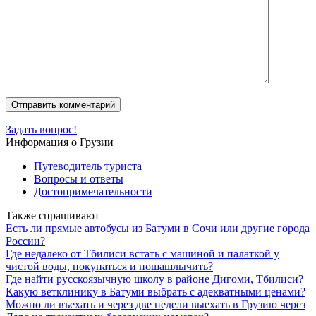
Задать вопрос!
Информация о Грузии
Путеводитель туриста
Вопросы и ответы
Достопримечательности
Также спрашивают
Есть ли прямые автобусы из Батуми в Сочи или другие города
России?
Где недалеко от Тбилиси встать с машиной и палаткой у
чистой воды, покупаться и пошашлычить?
Где найти русскоязычную школу в районе Дигоми, Тбилиси?
Какую ветклинику в Батуми выбрать с адекватными ценами?
Можно ли въехать и через две недели выехать в Грузию через