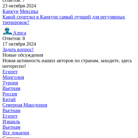
Ответов: 7
23 октября 2024
Канкун
Мексика
Какой спортзал в Канкуне самый лучший для регулярных
тренировок?
Алиса
Ответов: 8
17 октября 2024
Задать вопрос!
Новые обсуждения
Новая активность наших авторов по странам, заходите, здесь
интересно!
Египет
Монголия
Турция
Вьетнам
Россия
Китай
Северная Македония
Вьетнам
Египет
Израиль
Вьетнам
Все локации