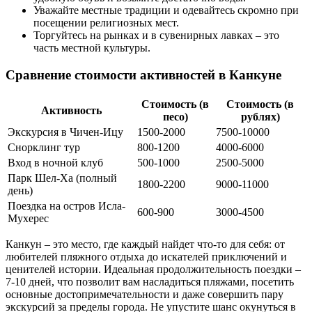
Уважайте местные традиции и одевайтесь скромно при
посещении религиозных мест.
Торгуйтесь на рынках и в сувенирных лавках – это
часть местной культуры.
Сравнение стоимости активностей в Канкуне
Стоимость (в
Стоимость (в
Активность
песо)
рублях)
Экскурсия в Чичен-Ицу
1500-2000
7500-10000
Снорклинг тур
800-1200
4000-6000
Вход в ночной клуб
500-1000
2500-5000
Парк Шел-Ха (полный
1800-2200
9000-11000
день)
Поездка на остров Исла-
600-900
3000-4500
Мухерес
Канкун – это место, где каждый найдет что-то для себя: от
любителей пляжного отдыха до искателей приключений и
ценителей истории. Идеальная продолжительность поездки –
7-10 дней, что позволит вам насладиться пляжами, посетить
основные достопримечательности и даже совершить пару
экскурсий за пределы города. Не упустите шанс окунуться в