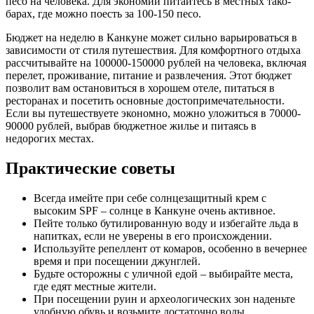
песо на человека. Для экономии питайтесь в местных тако-
барах, где можно поесть за 100-150 песо.
Бюджет на неделю в Канкуне может сильно варьироваться в
зависимости от стиля путешествия. Для комфортного отдыха
рассчитывайте на 100000-150000 рублей на человека, включая
перелет, проживание, питание и развлечения. Этот бюджет
позволит вам остановиться в хорошем отеле, питаться в
ресторанах и посетить основные достопримечательности.
Если вы путешествуете экономно, можно уложиться в 70000-
90000 рублей, выбрав бюджетное жилье и питаясь в
недорогих местах.
Практические советы
Всегда имейте при себе солнцезащитный крем с
высоким SPF – солнце в Канкуне очень активное.
Пейте только бутилированную воду и избегайте льда в
напитках, если не уверены в его происхождении.
Используйте репеллент от комаров, особенно в вечернее
время и при посещении джунглей.
Будьте осторожны с уличной едой – выбирайте места,
где едят местные жители.
При посещении руин и археологических зон наденьте
удобную обувь и возьмите достаточно воды.