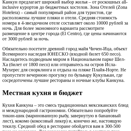
Канкун предлагает широкий выбор жилья – от роскошных all-
inclusive курортов до бюджетных хостелов. Зона Отелей (Zona
Hotelera) – самый популярный район для туристов, где
расположены лучшие пляжи и отели. Средняя стоимость
номера в 4-звездочном отеле составляет около 10000 рублей за
ночь. Для более экономного варианта рассмотрите
размещение в центре города (El Centro), где цены начинаются
от 3000 рублей за ночь.
Обязательно посетите древний город майя Чичен-Ица, объект
Всемирного наследия ЮНЕСКО (входной билет 650 песо).
Насладитесь подводным миром в Национальном парке Шел-
Ха (билет от 1800 песо) или отправьтесь на остров Исла-
Мухерес для снорклинга и отдыха на пляже Плайя-Норте. Не
пропустите вечернюю прогулку по бульвару Кукулькан, где
сосредоточены лучшие рестораны и ночные клубы Канкуна.
Местная кухня и бюджет
Кухня Канкуна – это смесь традиционных мексиканских блюд
и международной гастрономии. Обязательно попробуйте
тикин-шик (маринованную рыбу, завернутую в банановый
лист), кокомо (кокосовый ликер) и, конечно же, настоящую
текилу. Средний обед в ресторане обойдется вам в 300-500