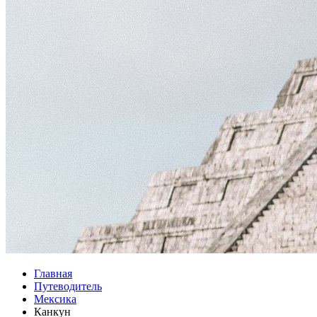
Главная
Путеводитель
Мексика
Канкун