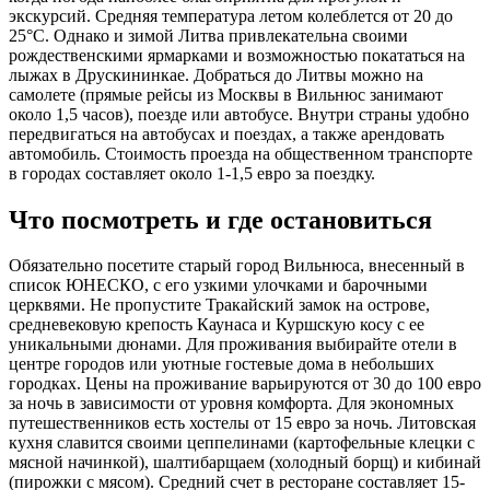
экскурсий. Средняя температура летом колеблется от 20 до
25°C. Однако и зимой Литва привлекательна своими
рождественскими ярмарками и возможностью покататься на
лыжах в Друскининкае. Добраться до Литвы можно на
самолете (прямые рейсы из Москвы в Вильнюс занимают
около 1,5 часов), поезде или автобусе. Внутри страны удобно
передвигаться на автобусах и поездах, а также арендовать
автомобиль. Стоимость проезда на общественном транспорте
в городах составляет около 1-1,5 евро за поездку.
Что посмотреть и где остановиться
Обязательно посетите старый город Вильнюса, внесенный в
список ЮНЕСКО, с его узкими улочками и барочными
церквями. Не пропустите Тракайский замок на острове,
средневековую крепость Каунаса и Куршскую косу с ее
уникальными дюнами. Для проживания выбирайте отели в
центре городов или уютные гостевые дома в небольших
городках. Цены на проживание варьируются от 30 до 100 евро
за ночь в зависимости от уровня комфорта. Для экономных
путешественников есть хостелы от 15 евро за ночь. Литовская
кухня славится своими цеппелинами (картофельные клецки с
мясной начинкой), шалтибарщаем (холодный борщ) и кибинай
(пирожки с мясом). Средний счет в ресторане составляет 15-