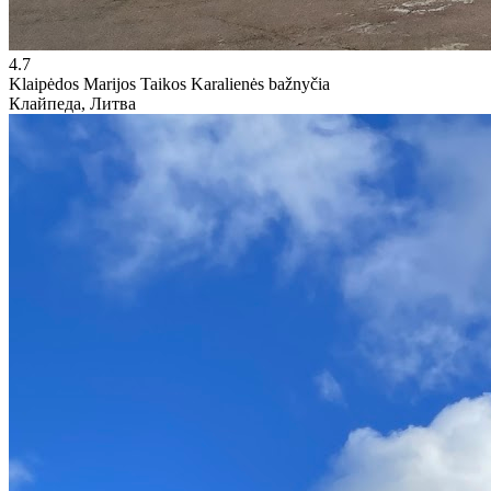
4.7
Klaipėdos Marijos Taikos Karalienės bažnyčia
Клайпеда, Литва