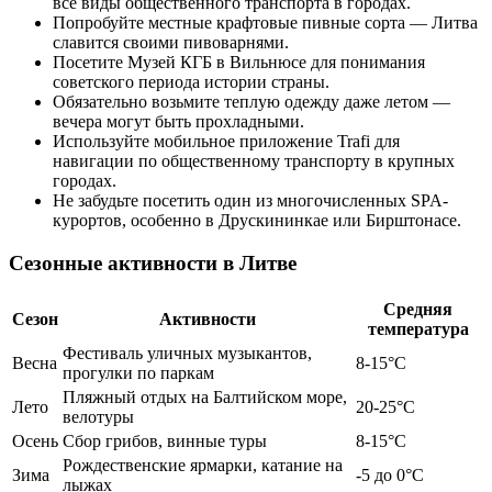
все виды общественного транспорта в городах.
Попробуйте местные крафтовые пивные сорта — Литва
славится своими пивоварнями.
Посетите Музей КГБ в Вильнюсе для понимания
советского периода истории страны.
Обязательно возьмите теплую одежду даже летом —
вечера могут быть прохладными.
Используйте мобильное приложение Trafi для
навигации по общественному транспорту в крупных
городах.
Не забудьте посетить один из многочисленных SPA-
курортов, особенно в Друскининкае или Бирштонасе.
Сезонные активности в Литве
Средняя
Сезон
Активности
температура
Фестиваль уличных музыкантов,
Весна
8-15°C
прогулки по паркам
Пляжный отдых на Балтийском море,
Лето
20-25°C
велотуры
Осень
Сбор грибов, винные туры
8-15°C
Рождественские ярмарки, катание на
Зима
-5 до 0°C
лыжах