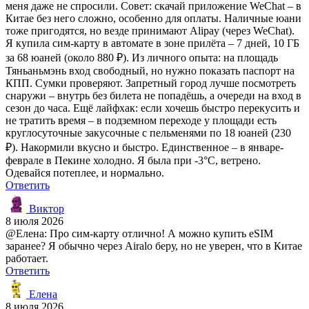
меня даже не спросили. Совет: скачай приложение WeChat – в
Китае без него сложно, особенно для оплаты. Наличные юани
тоже пригодятся, но везде принимают Alipay (через WeChat).
Я купила сим-карту в автомате в зоне прилёта – 7 дней, 10 ГБ
за 68 юаней (около 880 ₽). Из личного опыта: на площадь
Тяньаньмэнь вход свободный, но нужно показать паспорт на
КПП. Сумки проверяют. Запретный город лучше посмотреть
снаружи – внутрь без билета не попадёшь, а очереди на вход в
сезон до часа. Ещё лайфхак: если хочешь быстро перекусить и
не тратить время – в подземном переходе у площади есть
круглосуточные закусочные с пельменями по 18 юаней (230
₽). Накормили вкусно и быстро. Единственное – в январе-
феврале в Пекине холодно. Я была при -3°C, ветрено.
Одевайся потеплее, и нормально.
Ответить
Виктор
8 июля 2026
@Елена: Про сим-карту отлично! А можно купить eSIM
заранее? Я обычно через Airalo беру, но не уверен, что в Китае
работает.
Ответить
Елена
8 июля 2026