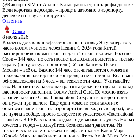
@Виктор: eSIM от Airalo в Китае работает, но тарифы дороже.
Если короткая пересадка – проще в автомате в аэропорту,
дешевле и сразу активируется.
Ответить
Ольга
8 июля 2026
Коллеги, добавлю профессиональный взгляд. Я туроператор,
часто возим туристов через Пекин. С 2024 года Китай
расширил безвизовый транзит для 54 стран, включая Россию.
Срок – 144 часа, но есть нюанс: вы должны вылететь в третью
страну (не ту, откуда прилетели). У вас Бангкок-Пекин-
Москва – всё ок. Важно: 144 часа отсчитываются с момента
прохождения паспортного контроля, а не с прилёта. Если ваш
рейс задержали на 3 часа – вы теряете эти часы. Учитывайте
это. На практике: на стойке транзита (обычно отдельная зона)
вас попросят заполнить форму Arrival Card. Её можно взять
заранее на сайте China Immigration. Сохраните второй талон –
он нужен при вылете. Ещё один момент: если захотите
остаться в зоне транзита аэропорта (не выходить в город), виза
не нужна вообще, просто следуете по указателям «International
Transfer». В PEK есть зона отдыха с диванами и душем. Но раз
хочется в город – пользуйтесь безвизовым транзитом. Из
практических советов: скачайте офлайн-карту Baidu Maps
(Google Maps не работает) или пользуйтесь Apple Maps. Метро