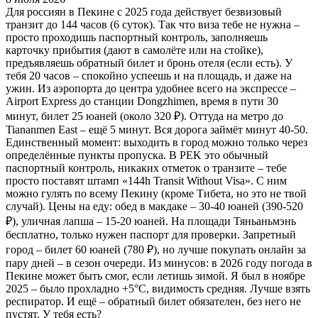
Для россиян в Пекине с 2025 года действует безвизовый
транзит до 144 часов (6 суток). Так что виза тебе не нужна –
просто проходишь паспортный контроль, заполняешь
карточку прибытия (дают в самолёте или на стойке),
предъявляешь обратный билет и бронь отеля (если есть). У
тебя 20 часов – спокойно успеешь и на площадь, и даже на
ужин. Из аэропорта до центра удобнее всего на экспрессе –
Airport Express до станции Dongzhimen, время в пути 30
минут, билет 25 юаней (около 320 ₽). Оттуда на метро до
Tiananmen East – ещё 5 минут. Вся дорога займёт минут 40-50.
Единственный момент: выходить в город можно только через
определённые пункты пропуска. В PEK это обычный
паспортный контроль, никаких отметок о транзите – тебе
просто поставят штамп «144h Transit Without Visa». С ним
можно гулять по всему Пекину (кроме Тибета, но это не твой
случай). Цены на еду: обед в макдаке – 30-40 юаней (390-520
₽), уличная лапша – 15-20 юаней. На площади Тяньаньмэнь
бесплатно, только нужен паспорт для проверки. Запретный
город – билет 60 юаней (780 ₽), но лучше покупать онлайн за
пару дней – в сезон очереди. Из минусов: в 2026 году погода в
Пекине может быть смог, если летишь зимой. Я был в ноябре
2025 – было прохладно +5°C, видимость средняя. Лучше взять
респиратор. И ещё – обратный билет обязателен, без него не
пустят. У тебя есть?