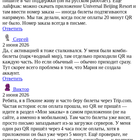
пишите в чат поддержки (он на русском работает). Ещё
лайфхак: можно скачать приложение Universal Beijing Resort и
там ввести номер заказа — иногда билеты подтягиваются
напрямую. Мы так делали, когда после оплаты 20 минут QR
не было. Номер заказа всегда в письме.
Ответить
Сергей
2 июня 2026
Да, с активацией я тоже сталкивался. У меня были комби-
билеты (парк+водный мир), там отдельно приходили QR на
каждую часть. Но если обычный — обычно приходит сразу.
Тут скорее всего проблема в том, что Мария не создала
аккаунт.
Ответить
Виктор
2 июня 2026
Ребята, я в Пекине живу и часто беру билеты через Trip.com.
Частая история: если оплата прошла, но QR не пришёл —
идите в раздел «Мои заказы» в самом приложении (не на
сайте, а именно в мобильном). Там часто билеты уже висят,
просто письмо запаздывает из-за загрузки серверов. У меня
один раз QR пришёл через 4 часа после оплаты, хотя в
приложении он был уже через 5 минут. Ещё проверьте, не
купили ли вы билеты на другой день случайно — у подруги