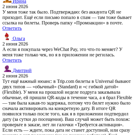
Ирина
2 июня 2026
У меня тоже так было. Подтверждаю: без аккаунта QR не
приходит. Ещё если письмо попало в спам — там тоже бывает
ссылка на билеты. Проверь папку «Промоакции» в почте.
Ответить
Ольга
2 июня 2026
А если я покупала через WeChat Pay, это что-то меняет? У
меня тоже только чек, но я в приложении не регилась.
Ответить
Дмитрий
2 июня 2026
Тут ещё важный нюанс: в Trip.com билеты в Universal бывают
двух типов — «обычный» (Standard) и «с гибкой датой»
(Flexible). У меня на прошлой неделе подруга заказывала
обычные, ей пришли QR-коды в течение часа, а я брал Flexible
— там была какая-то задержка, потому что билет нужно было
сначала активировать на конкретную дату. В итоге QR
появился только после того, как я в приложении подтвердил
дату (за сутки до посещения). Ваш случай может быть похож:
проверьте в заказе, нет ли галочки «Требуется активация».
Если есть — ждите, пока дата не станет доступной, или сразу