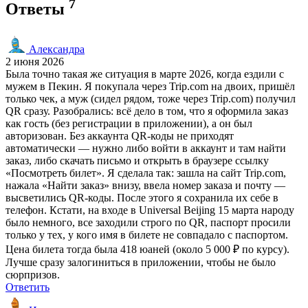
7
Ответы
Александра
2 июня 2026
Была точно такая же ситуация в марте 2026, когда ездили с
мужем в Пекин. Я покупала через Trip.com на двоих, пришёл
только чек, а муж (сидел рядом, тоже через Trip.com) получил
QR сразу. Разобрались: всё дело в том, что я оформила заказ
как гость (без регистрации в приложении), а он был
авторизован. Без аккаунта QR-коды не приходят
автоматически — нужно либо войти в аккаунт и там найти
заказ, либо скачать письмо и открыть в браузере ссылку
«Посмотреть билет». Я сделала так: зашла на сайт Trip.com,
нажала «Найти заказ» внизу, ввела номер заказа и почту —
высветились QR-коды. После этого я сохранила их себе в
телефон. Кстати, на входе в Universal Beijing 15 марта народу
было немного, все заходили строго по QR, паспорт просили
только у тех, у кого имя в билете не совпадало с паспортом.
Цена билета тогда была 418 юаней (около 5 000 ₽ по курсу).
Лучше сразу залогиниться в приложении, чтобы не было
сюрпризов.
Ответить