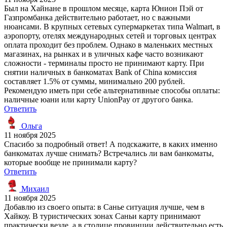
Был на Хайнане в прошлом месяце, карта Юнион Пэй от
Газпромбанка действительно работает, но с важными
нюансами. В крупных сетевых супермаркетах типа Walmart, в
аэропорту, отелях международных сетей и торговых центрах
оплата проходит без проблем. Однако в маленьких местных
магазинах, на рынках и в уличных кафе часто возникают
сложности - терминалы просто не принимают карту. При
снятии наличных в банкоматах Bank of China комиссия
составляет 1.5% от суммы, минимально 200 рублей.
Рекомендую иметь при себе альтернативные способы оплаты:
наличные юани или карту UnionPay от другого банка.
Ответить
Ольга
11 ноября 2025
Спасибо за подробный ответ! А подскажите, в каких именно
банкоматах лучше снимать? Встречались ли вам банкоматы,
которые вообще не принимали карту?
Ответить
Михаил
11 ноября 2025
Добавлю из своего опыта: в Санье ситуация лучше, чем в
Хайкоу. В туристических зонах Саньи карту принимают
практически везде, а в столице провинции действительно есть