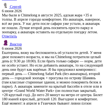
Сергей
6 июня 2026
Мы были в Chimelong в августе 2025, адская жара +35 и
толпы. В апреле гораздо комфортнее. Но аквапарк, наверное,
всё же риск. У нас дети после сафари уже устали, в аквапарк
не пошли. Лучше второй день посвятить просто парку и
зоопарку, а аквапарк оставить на отдельную поездку летом.
Ответить
Виктор
6 июня 2026
Екатерина, вижу вы беспокоитесь об усталости детей. У меня
двое похожего возраста, и мы на Chimelong потратили целый
день (с 9:30 до 18:00). Если брать только сафари — норм, дети
не особо устают. Но если добавить аквапарк, то на следующий
день они будут как варёные. Я бы предложил компромисс:
первый день — Chimelong Safari Park (без аквапарка), второй
день — городской зоопарк + прогулка по острову Шамянь
(там классные старинные здания, и можно покормить белок в
парке). А аквапарк замените на крытый бассейн в отеле или в
центре «Grand World Water Park» (он полностью закрытый,
+28 круглый год). До него 20 минут на метро от центра. Билет
180 юаней взрослый, детский 120. Выгоднее и комфортнее.
Ещё момент: в апреле в Гуанчжоу бывают ливни (сезон