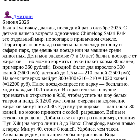
Дмитрий
6 июня 2026
Был в Гуанчжоу дважды, последний раз в октябре 2025. С
детьми вашего возраста однозначно Chimelong Safari Park —
это отдельный мир, не зоопарк в привычном смысле.
Территория огромная, разделена на пешеходную зону и
сафари-парк, где едешь на поезде или на машине среди
животных. Дети мои знакомые (7 и 10 лет) были в восторге от
жирафов — их можно кормить с руки (пакет корма 30 юаней,
примерно 360 рублей). Входной билет для взрослого 300
юаней (3600 руб), детский до 1,5 м — 210 юаней (2500 руб).
На всех четверых выйдет 300+300+210+210 = 1020 юаней
(≈12200 руб). Плюс поезд-экспресс по парку — бесплатно,
ходит каждые 10-15 минут. Из практического: лучше
приезжать к открытию в 9:30, чтобы успеть на шоу белых
тигров и панд. К 12:00 уже толпы, очереди на кормление
жирафов минут по 20-30. Еда внутри дороже — ланч-бокс 80
юаней, но можно принести с собой, разрешают. Вейпы и
стекло запрещены. Добираться: от центра (например, станция
Tiyu Xilu) на метро линии 3 до Hanxi Changlong, выход прямо
к парку. Минут 40, стоит 8 юаней. Удобнее, чем такси.
Аквапарк рядом, но в апреле я бы не рисковал. Вода