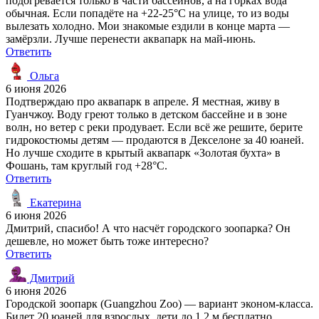
подогревается только в части бассейнов, а на горках вода
обычная. Если попадёте на +22-25°C на улице, то из воды
вылезать холодно. Мои знакомые ездили в конце марта —
замёрзли. Лучше перенести аквапарк на май-июнь.
Ответить
Ольга
6 июня 2026
Подтверждаю про аквапарк в апреле. Я местная, живу в
Гуанчжоу. Воду греют только в детском бассейне и в зоне
волн, но ветер с реки продувает. Если всё же решите, берите
гидрокостюмы детям — продаются в Декселоне за 40 юаней.
Но лучше сходите в крытый аквапарк «Золотая бухта» в
Фошань, там круглый год +28°C.
Ответить
Екатерина
6 июня 2026
Дмитрий, спасибо! А что насчёт городского зоопарка? Он
дешевле, но может быть тоже интересно?
Ответить
Дмитрий
6 июня 2026
Городской зоопарк (Guangzhou Zoo) — вариант эконом-класса.
Билет 20 юаней для взрослых, дети до 1,2 м бесплатно.