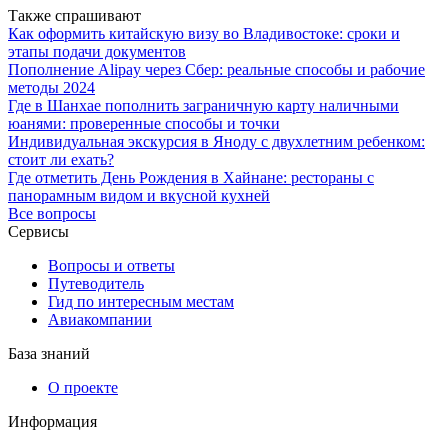
Также спрашивают
Как оформить китайскую визу во Владивостоке: сроки и
этапы подачи документов
Пополнение Alipay через Сбер: реальные способы и рабочие
методы 2024
Где в Шанхае пополнить заграничную карту наличными
юанями: проверенные способы и точки
Индивидуальная экскурсия в Яноду с двухлетним ребенком:
стоит ли ехать?
Где отметить День Рождения в Хайнане: рестораны с
панорамным видом и вкусной кухней
Все вопросы
Сервисы
Вопросы и ответы
Путеводитель
Гид по интересным местам
Авиакомпании
База знаний
О проекте
Информация