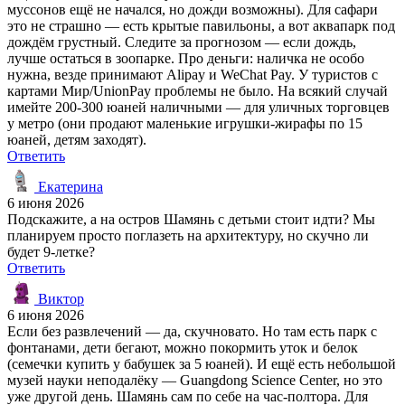
муссонов ещё не начался, но дожди возможны). Для сафари
это не страшно — есть крытые павильоны, а вот аквапарк под
дождём грустный. Следите за прогнозом — если дождь,
лучше остаться в зоопарке. Про деньги: наличка не особо
нужна, везде принимают Alipay и WeChat Pay. У туристов с
картами Мир/UnionPay проблемы не было. На всякий случай
имейте 200-300 юаней наличными — для уличных торговцев
у метро (они продают маленькие игрушки-жирафы по 15
юаней, детям заходят).
Ответить
Екатерина
6 июня 2026
Подскажите, а на остров Шамянь с детьми стоит идти? Мы
планируем просто поглазеть на архитектуру, но скучно ли
будет 9-летке?
Ответить
Виктор
6 июня 2026
Если без развлечений — да, скучновато. Но там есть парк с
фонтанами, дети бегают, можно покормить уток и белок
(семечки купить у бабушек за 5 юаней). И ещё есть небольшой
музей науки неподалёку — Guangdong Science Center, но это
уже другой день. Шамянь сам по себе на час-полтора. Для