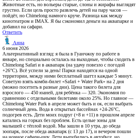
Животные есть, но вольеры старые, слоны и жирафы выглядят
грустно. Если цель просто развлечь детей на пару часов —
пойдёт, но Chimelong намного круче. Разница как между
кинотеатром и IMAX. Я бы сэкономил деньги на аквапарке и
добавил на сафари.
Ответить
Анна
6 июня 2026
Альтернативный взгляд: я была в Гуанчжоу по работе в
январе, но специально осталась на выходные, чтобы сходить в
Chimelong Safari и в аквапарк (на удачу повезло с погодой
+26°C). Всё успели за день! Парки находятся на одной
территории, между ними бесплатный шаттл каждые 5 минут.
Советую взять комби-билет «Safari + Water Park» на 2 дня
(можно посетить в разные дни). Цена такого билета для
взрослого — 450 юаней, для ребёнка — 320. Экономия по
сравнению с отдельными билетами около 25%. Но главное —
Chimelong Water Park в апреле может быть и ок, если выбрать
солнечный день. Вода в открытых бассейнах +24-26°C,
подогрев есть. Дети моих подруг (+8 и +11) в прошлом апреле
катались на горках без проблем. Есть целые зоны для
малышей с тёплой водой. Мы зашли в 10 утра, до обеда
зоопарк, после обеда аквапарк (с 13 до 17), и вечером пошли
на ночное сафари-шоу. Дети вырубились в автобусе, но