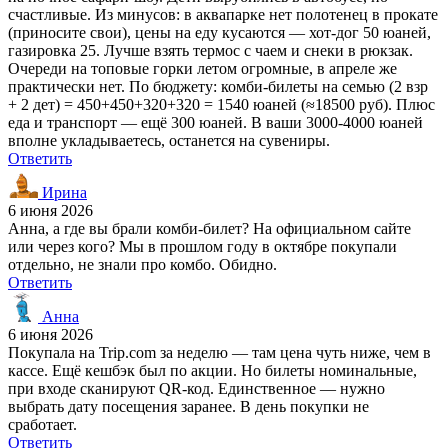
счастливые. Из минусов: в аквапарке нет полотенец в прокате
(приносите свои), цены на еду кусаются — хот-дог 50 юаней,
газировка 25. Лучше взять термос с чаем и снеки в рюкзак.
Очереди на топовые горки летом огромные, в апреле же
практически нет. По бюджету: комби-билеты на семью (2 взр
+ 2 дет) = 450+450+320+320 = 1540 юаней (≈18500 руб). Плюс
еда и транспорт — ещё 300 юаней. В ваши 3000-4000 юаней
вполне укладываетесь, останется на сувениры.
Ответить
Ирина
6 июня 2026
Анна, а где вы брали комби-билет? На официальном сайте
или через кого? Мы в прошлом году в октябре покупали
отдельно, не знали про комбо. Обидно.
Ответить
Анна
6 июня 2026
Покупала на Trip.com за неделю — там цена чуть ниже, чем в
кассе. Ещё кешбэк был по акции. Но билеты номинальные,
при входе сканируют QR-код. Единственное — нужно
выбрать дату посещения заранее. В день покупки не
сработает.
Ответить