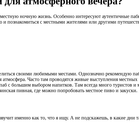
 для атмосферного вечера?
 в местную ночную жизнь. Особенно интересуют аутентичные па
, но и познакомиться с местными жителями или другими путешес
делиться своими любимыми местами. Однозначно рекомендую паб 
 атмосфера. Часто там проводятся живые выступления местных му
 паб с большим выбором напитков. Там всегда много туристов и м
зинская пивная, где можно попробовать местное пиво и закуски.
 звучит именно как то, что я ищу. А не подскажешь, в какие дни