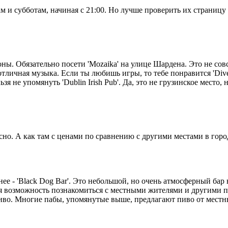
м и субботам, начиная с 21:00. Но лучше проверить их страницу
ны. Обязательно посети 'Mozaika' на улице Шардена. Это не сов
тличная музыка. Если ты любишь игры, то тебе понравится 'Dive 
не упомянуть 'Dublin Irish Pub'. Да, это не грузинское место, н
есно. А как там с ценами по сравнению с другими местами в горо
нее - 'Black Dog Bar'. Это небольшой, но очень атмосферный бар
ая возможность познакомиться с местными жителями и другими 
иво. Многие пабы, упомянутые выше, предлагают пиво от местных