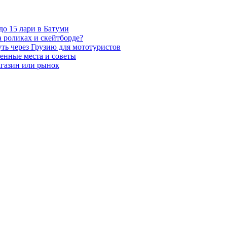
о 15 лари в Батуми
а роликах и скейтборде?
ть через Грузию для мототуристов
ренные места и советы
агазин или рынок