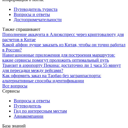
Путеводитель туриста
Вопросы и ответы
Достопримечательности
Также спрашивают
Пополнение аккаунта в Алиэкспресс через криптовалюту для
расчетов в Китае
Какой айфон лучше заказать из Китая, чтобы он точно работал
в России?
Навигационные приложения для построения маршрутов:
какие сервисы помогут проложить оптимальный путь
Транзит в аэропорту Пекина: достаточно ли 1 часа 55 минут
для пересадки между рейсами?
Как оформить заказ на Таобао без загранпаспорта:
альтернативные способы идентификации
Все вопросы
Сервисы
Вопросы и ответы
Путеводитель
Гид по интересным местам
Авиакомпании
База знаний