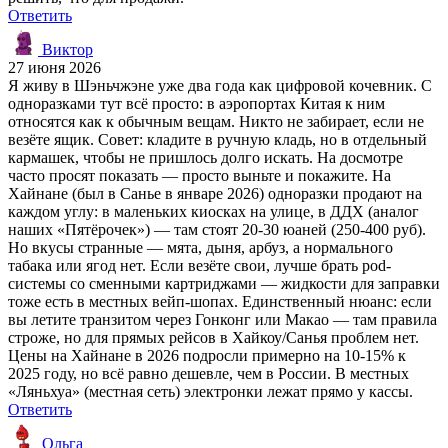
Ответить
Виктор
27 июня 2026
Я живу в Шэньчжэне уже два года как цифровой кочевник. С
одноразками тут всё просто: в аэропортах Китая к ним
относятся как к обычным вещам. Никто не забирает, если не
везёте ящик. Совет: кладите в ручную кладь, но в отдельный
кармашек, чтобы не пришлось долго искать. На досмотре
часто просят показать — просто выньте и покажите. На
Хайнане (был в Санье в январе 2026) одноразки продают на
каждом углу: в маленьких киосках на улице, в ДДХ (аналог
наших «Пятёрочек») — там стоят 20-30 юаней (250-400 руб).
Но вкусы странные — мята, дыня, арбуз, а нормального
табака или ягод нет. Если везёте свои, лучше брать pod-
системы со сменными картриджами — жидкости для заправки
тоже есть в местных вейп-шопах. Единственный нюанс: если
вы летите транзитом через Гонконг или Макао — там правила
строже, но для прямых рейсов в Хайкоу/Санья проблем нет.
Цены на Хайнане в 2026 подросли примерно на 10-15% к
2025 году, но всё равно дешевле, чем в России. В местных
«Ляньхуа» (местная сеть) электронки лежат прямо у кассы.
Ответить
Ольга