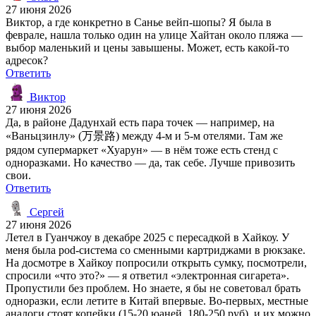
27 июня 2026
Виктор, а где конкретно в Санье вейп-шопы? Я была в
феврале, нашла только один на улице Хайтан около пляжа —
выбор маленький и цены завышены. Может, есть какой-то
адресок?
Ответить
Виктор
27 июня 2026
Да, в районе Дадунхай есть пара точек — например, на
«Ваньцзинлу» (万景路) между 4-м и 5-м отелями. Там же
рядом супермаркет «Хуарун» — в нём тоже есть стенд с
одноразками. Но качество — да, так себе. Лучше привозить
свои.
Ответить
Сергей
27 июня 2026
Летел в Гуанчжоу в декабре 2025 с пересадкой в Хайкоу. У
меня была pod-система со сменными картриджами в рюкзаке.
На досмотре в Хайкоу попросили открыть сумку, посмотрели,
спросили «что это?» — я ответил «электронная сигарета».
Пропустили без проблем. Но знаете, я бы не советовал брать
одноразки, если летите в Китай впервые. Во-первых, местные
аналоги стоят копейки (15-20 юаней, 180-250 руб), и их можно