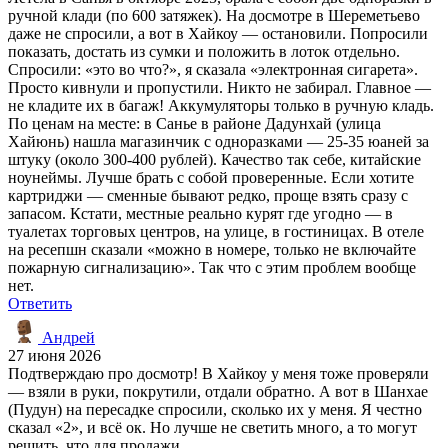
ручной клади (по 600 затяжек). На досмотре в Шереметьево
даже не спросили, а вот в Хайкоу — остановили. Попросили
показать, достать из сумки и положить в лоток отдельно.
Спросили: «это во что?», я сказала «электронная сигарета».
Просто кивнули и пропустили. Никто не забирал. Главное —
не кладите их в багаж! Аккумуляторы только в ручную кладь.
По ценам на месте: в Санье в районе Дадунхай (улица
Хайюнь) нашла магазинчик с одноразками — 25-35 юаней за
штуку (около 300-400 рублей). Качество так себе, китайские
ноунеймы. Лучше брать с собой проверенные. Если хотите
картриджи — сменные бывают редко, проще взять сразу с
запасом. Кстати, местные реально курят где угодно — в
туалетах торговых центров, на улице, в гостиницах. В отеле
на ресепшн сказали «можно в номере, только не включайте
пожарную сигнализацию». Так что с этим проблем вообще
нет.
Ответить
Андрей
27 июня 2026
Подтверждаю про досмотр! В Хайкоу у меня тоже проверяли
— взяли в руки, покрутили, отдали обратно. А вот в Шанхае
(Пудун) на пересадке спросили, сколько их у меня. Я честно
сказал «2», и всё ок. Но лучше не светить много, а то могут
решить, что для продажи.