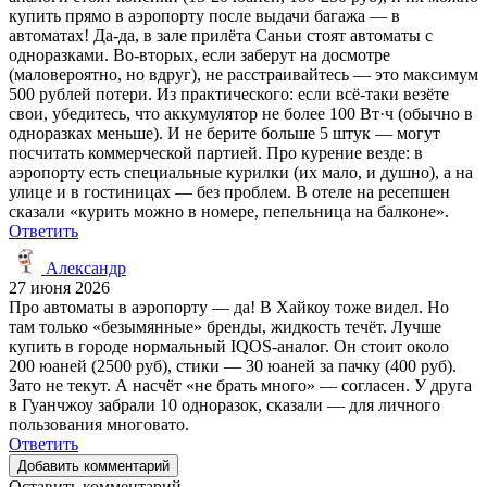
купить прямо в аэропорту после выдачи багажа — в
автоматах! Да-да, в зале прилёта Саньи стоят автоматы с
одноразками. Во-вторых, если заберут на досмотре
(маловероятно, но вдруг), не расстраивайтесь — это максимум
500 рублей потери. Из практического: если всё-таки везёте
свои, убедитесь, что аккумулятор не более 100 Вт·ч (обычно в
одноразках меньше). И не берите больше 5 штук — могут
посчитать коммерческой партией. Про курение везде: в
аэропорту есть специальные курилки (их мало, и душно), а на
улице и в гостиницах — без проблем. В отеле на ресепшен
сказали «курить можно в номере, пепельница на балконе».
Ответить
Александр
27 июня 2026
Про автоматы в аэропорту — да! В Хайкоу тоже видел. Но
там только «безымянные» бренды, жидкость течёт. Лучше
купить в городе нормальный IQOS-аналог. Он стоит около
200 юаней (2500 руб), стики — 30 юаней за пачку (400 руб).
Зато не текут. А насчёт «не брать много» — согласен. У друга
в Гуанчжоу забрали 10 одноразок, сказали — для личного
пользования многовато.
Ответить
Добавить комментарий
Оставить комментарий