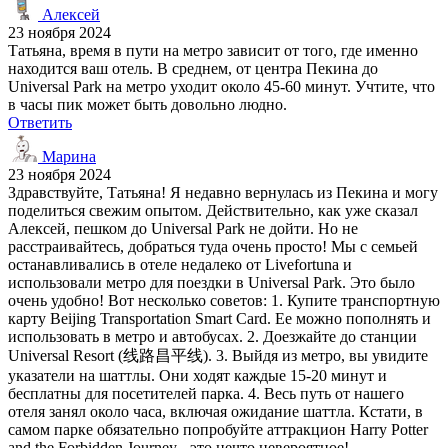
Алексей
23 ноября 2024
Татьяна, время в пути на метро зависит от того, где именно
находится ваш отель. В среднем, от центра Пекина до
Universal Park на метро уходит около 45-60 минут. Учтите, что
в часы пик может быть довольно людно.
Ответить
Марина
23 ноября 2024
Здравствуйте, Татьяна! Я недавно вернулась из Пекина и могу
поделиться свежим опытом. Действительно, как уже сказал
Алексей, пешком до Universal Park не дойти. Но не
расстраивайтесь, добраться туда очень просто! Мы с семьей
останавливались в отеле недалеко от Livefortuna и
использовали метро для поездки в Universal Park. Это было
очень удобно! Вот несколько советов: 1. Купите транспортную
карту Beijing Transportation Smart Card. Ее можно пополнять и
использовать в метро и автобусах. 2. Доезжайте до станции
Universal Resort (线路昌平线). 3. Выйдя из метро, вы увидите
указатели на шаттлы. Они ходят каждые 15-20 минут и
бесплатны для посетителей парка. 4. Весь путь от нашего
отеля занял около часа, включая ожидание шаттла. Кстати, в
самом парке обязательно попробуйте аттракцион Harry Potter
and the Forbidden Journey - это нечто невероятное!