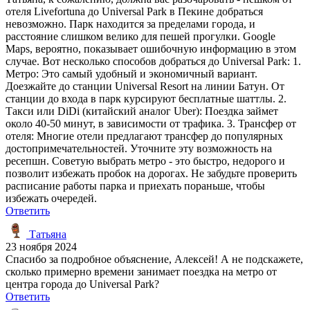
отеля Livefortuna до Universal Park в Пекине добраться
невозможно. Парк находится за пределами города, и
расстояние слишком велико для пешей прогулки. Google
Maps, вероятно, показывает ошибочную информацию в этом
случае. Вот несколько способов добраться до Universal Park: 1.
Метро: Это самый удобный и экономичный вариант.
Доезжайте до станции Universal Resort на линии Батун. От
станции до входа в парк курсируют бесплатные шаттлы. 2.
Такси или DiDi (китайский аналог Uber): Поездка займет
около 40-50 минут, в зависимости от трафика. 3. Трансфер от
отеля: Многие отели предлагают трансфер до популярных
достопримечательностей. Уточните эту возможность на
ресепшн. Советую выбрать метро - это быстро, недорого и
позволит избежать пробок на дорогах. Не забудьте проверить
расписание работы парка и приехать пораньше, чтобы
избежать очередей.
Ответить
Татьяна
23 ноября 2024
Спасибо за подробное объяснение, Алексей! А не подскажете,
сколько примерно времени занимает поездка на метро от
центра города до Universal Park?
Ответить