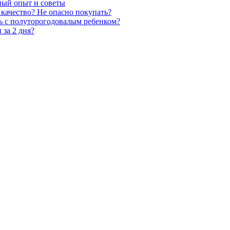
чный опыт и советы
 качество? Не опасно покупать?
ть с полуторогодовалым ребенком?
 за 2 дня?