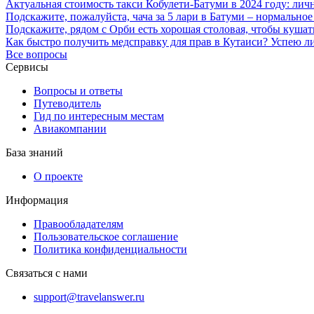
Актуальная стоимость такси Кобулети-Батуми в 2024 году: ли
Подскажите, пожалуйста, чача за 5 лари в Батуми – нормальное
Подскажите, рядом с Орби есть хорошая столовая, чтобы куша
Как быстро получить медсправку для прав в Кутаиси? Успею ли
Все вопросы
Сервисы
Вопросы и ответы
Путеводитель
Гид по интересным местам
Авиакомпании
База знаний
О проекте
Информация
Правообладателям
Пользовательское соглашение
Политика конфиденциальности
Связаться с нами
support@travelanswer.ru