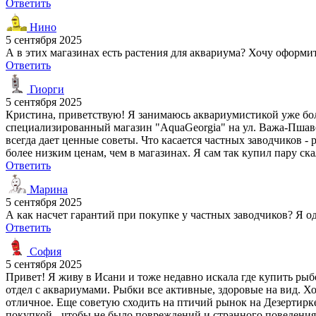
Ответить
Нино
5 сентября 2025
А в этих магазинах есть растения для аквариума? Хочу оформи
Ответить
Гиорги
5 сентября 2025
Кристина, приветствую! Я занимаюсь аквариумистикой уже боле
специализированный магазин "AquaGeorgia" на ул. Важа-Пшаве
всегда дает ценные советы. Что касается частных заводчиков 
более низким ценам, чем в магазинах. Я сам так купил пару ск
Ответить
Марина
5 сентября 2025
А как насчет гарантий при покупке у частных заводчиков? Я од
Ответить
София
5 сентября 2025
Привет! Я живу в Исани и тоже недавно искала где купить ры
отдел с аквариумами. Рыбки все активные, здоровые на вид. Х
отличное. Еще советую сходить на птичий рынок на Дезертирке
покупкой - чтобы не было повреждений и странного поведения