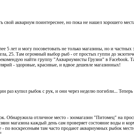
ть свой аквариум поинтереснее, но пока не нашел хорошего мест
е 5 лет и могу посоветовать не только магазины, но и частных
ла, 25. Там огромный выбор рыб - от простых гуппи до экзотич
- рекомендую найти группу "Аквариумисты Грузии" в Facebook. 
алярий - здоровые, красивые, и вдвое дешевле магазинных!
ин раз купил рыбок с рук, и они через неделю погибли... Теперь
бок. Обнаружила отличное место - зоомагазин "Питомец" на про
озяин магазина каждый день сам проверяет состояние воды и кор
 - по воскресеньям там часто продают аквариумных рыбок местн
!