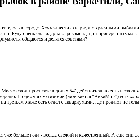
рыбок в районе Варкетили, Са
нтируюсь в городе. Хочу завести аквариум с красивыми рыбками
ани. Буду очень благодарна за рекомендации проверенных магаз
риумисты общаются и делятся советами?
 Московском проспекте в домах 5-7 действительно есть несколь
хорошо. В одном из магазинов (называется "АкваМир") есть хоро
на третьем этаже есть отдел с аквариумами, где продают не тол
д уже больше года - всегда свежий и качественный. А еще они 