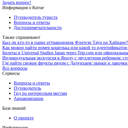
Задать вопрос!
Информация о Китае
Путеводитель туриста
Вопросы и ответы
Достопримечательности
Также спрашивают
Был ли кто-то в парке аттракционов Фэнтези Таун на Хайнане?
Как можно найти номер кошелька или какой то идентификатор 
Билеты в Universal Studios Japan через Trip.com или официальн
Индивидуальная экскурсия в Яноду с двухлетним ребенком: сто
Где найти свежие фрукты рядом с Дадунхаем: рынки и лавочки
Все вопросы
Сервисы
Вопросы и ответы
Путеводитель
Гид по интересным местам
Авиакомпании
База знаний
О проекте
Информация