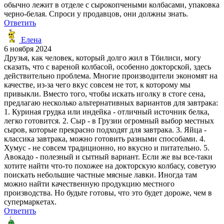
обычно лежит в отделе с сырокопчеными колбасами, упаковка
черно-белая. Спроси у продавцов, они должны знать.
Ответить
Елена
6 ноября 2024
Друзья, как человек, который долго жил в Тбилиси, могу
сказать, что с вареной колбасой, особенно докторской, здесь
действительно проблема. Многие производители экономят на
качестве, из-за чего вкус совсем не тот, к которому мы
привыкли. Вместо того, чтобы искать иголку в стоге сена,
предлагаю несколько альтернативных вариантов для завтрака:
1. Куриная грудка или индейка - отличный источник белка,
легко готовится. 2. Сыр - в Грузии огромный выбор местных
сыров, которые прекрасно подходят для завтрака. 3. Яйца -
классика завтрака, можно готовить разными способами. 4.
Хумус - не совсем традиционно, но вкусно и питательно. 5.
Авокадо - полезный и сытный вариант. Если же вы все-таки
хотите найти что-то похожее на докторскую колбасу, советую
поискать небольшие частные мясные лавки. Иногда там
можно найти качественную продукцию местного
производства. Но будьте готовы, что это будет дороже, чем в
супермаркетах.
Ответить