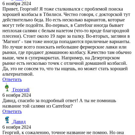
6 ноября 2024
Привет, Георгий! Я тоже сталкивался с проблемой поиска
хорошей колбасы в Тбилиси. Честно говоря, с докторской тут
действительно беда. Но есть несколько вариантов, которые
могут тебе подойти. Во-первых, в Carrefour иногда бывает
неплохая салями с белым налетом (что-то вроде благородной
плесени). Стоит около 19 лари за палку. Во-вторых, загляни в
'Магнит' - там тоже иногда попадаются приличные варианты.
Но лучше всего поискать небольшие фермерские лавки или
рынки, где продают домашнюю колбасу. Качество там обычно
выше, чем в супермаркетах. Например, на Дезертирском
рынке есть несколько точек с отличной домашней колбасой.
Да, это не совсем то, что ты ищешь, но может стать хорошей
альтернативой.
Ответить
Георгий
6 ноября 2024
Давид, спасибо за подробный ответ! А ты не помнишь
название той салями из Carrefour?
Ответить
Давид
6 ноября 2024
Георгий, к сожалению, точное название не помню. Но она