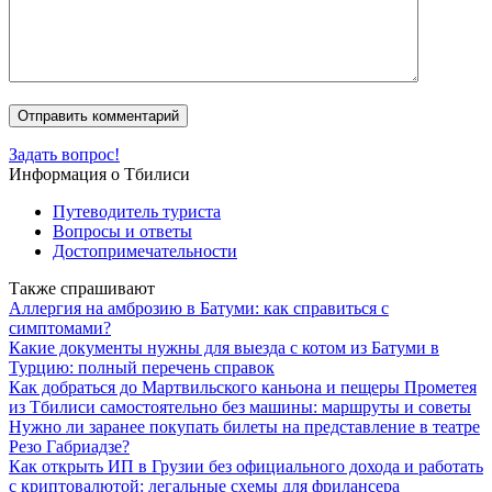
Задать вопрос!
Информация о Тбилиси
Путеводитель туриста
Вопросы и ответы
Достопримечательности
Также спрашивают
Аллергия на амброзию в Батуми: как справиться с
симптомами?
Какие документы нужны для выезда с котом из Батуми в
Турцию: полный перечень справок
Как добраться до Мартвильского каньона и пещеры Прометея
из Тбилиси самостоятельно без машины: маршруты и советы
Нужно ли заранее покупать билеты на представление в театре
Резо Габриадзе?
Как открыть ИП в Грузии без официального дохода и работать
с криптовалютой: легальные схемы для фрилансера