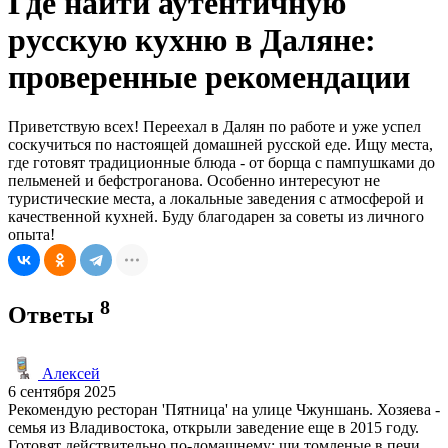
Где найти аутентичную
русскую кухню в Даляне:
проверенные рекомендации
Приветствую всех! Переехал в Далян по работе и уже успел
соскучиться по настоящей домашней русской еде. Ищу места,
где готовят традиционные блюда - от борща с пампушками до
пельменей и бефстроганова. Особенно интересуют не
туристические места, а локальные заведения с атмосферой и
качественной кухней. Буду благодарен за советы из личного
опыта!
8
Ответы
Алексей
6 сентября 2025
Рекомендую ресторан 'Пятница' на улице Чжуншань. Хозяева -
семья из Владивостока, открыли заведение еще в 2015 году.
Готовят действительно по-домашнему: щи томленые в печи,