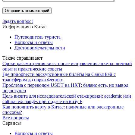
Задать вопрос!
Информация о Китае
Путеводитель туриста
Вопросы и ответы
Достопримечательности
Также спрашивают
Сроки рассмотрения визы после исправления анкеты: личный
опыт и практические советы
Где приобрести экскурсионные билеты на Санья Бэй с
трансфером до парка Феникс
Проблема с переводом USDT на HXT: баланс есть, но вывод
недоступен
Цель визита для исследовательской стажировки: academic или
cultural exchanges при подаче на визу F
Как пополнить карту в Китае: наличные или электронные
способы?
Все вопросы
Сервисы
Вопросы и ответы