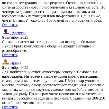
но сохраняет традиционные рецепты. Особенно хороши их
соленья собственного приготовления и квашеная капуста. По
четвергам делают расстегаи с разными начинками, а по
воскресеньям - настоящий плов по-фергански. Цены ниже,
чем в 'Пятнице' - около 80-100 юаней за полноценный обед.
Ответить
Дмитрий
6 сентября 2025
Согласна насчет качества, но порции иногда небольшие.
Лучше брать комплексные обеды - выходит выгоднее и
разнообразнее.
Ответить
Ирина
6 сентября 2025
Для любителей уютной атмосферы советую 'Самовар' на
набережной. Интерьер в стиле русской избы с настоящим
самоваром и вышитыми рушниками. Шеф-повар учился в
Москве, поэтому блюда соответствуют традициям. Особенно
хвалят их холодные закуски: селедку под шубой, винегрет и
заливную рыбу. По вечерам часто проводятся тематические
вечера с русскими народными песнями. Средний чек 200-250
юаней, но качество того стоит.
Ответить