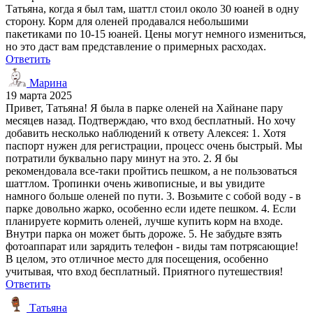
Татьяна, когда я был там, шаттл стоил около 30 юаней в одну
сторону. Корм для оленей продавался небольшими
пакетиками по 10-15 юаней. Цены могут немного измениться,
но это даст вам представление о примерных расходах.
Ответить
Марина
19 марта 2025
Привет, Татьяна! Я была в парке оленей на Хайнане пару
месяцев назад. Подтверждаю, что вход бесплатный. Но хочу
добавить несколько наблюдений к ответу Алексея: 1. Хотя
паспорт нужен для регистрации, процесс очень быстрый. Мы
потратили буквально пару минут на это. 2. Я бы
рекомендовала все-таки пройтись пешком, а не пользоваться
шаттлом. Тропинки очень живописные, и вы увидите
намного больше оленей по пути. 3. Возьмите с собой воду - в
парке довольно жарко, особенно если идете пешком. 4. Если
планируете кормить оленей, лучше купить корм на входе.
Внутри парка он может быть дороже. 5. Не забудьте взять
фотоаппарат или зарядить телефон - виды там потрясающие!
В целом, это отличное место для посещения, особенно
учитывая, что вход бесплатный. Приятного путешествия!
Ответить
Татьяна