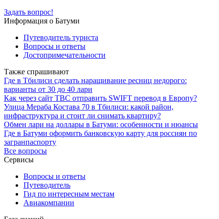
Задать вопрос!
Информация о Батуми
Путеводитель туриста
Вопросы и ответы
Достопримечательности
Также спрашивают
Где в Тбилиси сделать наращивание ресниц недорого:
варианты от 30 до 40 лари
Как через сайт TBC отправить SWIFT перевод в Европу?
Улица Мераба Костава 70 в Тбилиси: какой район,
инфраструктура и стоит ли снимать квартиру?
Обмен лари на доллары в Батуми: особенности и нюансы
Где в Батуми оформить банковскую карту для россиян по
загранпаспорту
Все вопросы
Сервисы
Вопросы и ответы
Путеводитель
Гид по интересным местам
Авиакомпании