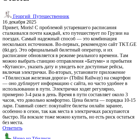
Георгий_Путешественник
16 декабря 2025
Привет, Moris! С проблемой устаревшего расписания
сталкивался почти каждый, кто путешествует по Грузии на
поездах. Самый надежный способ — это комбинация
нескольких источников. Во-первых, рекомендую сайт TKT.GE
(tkt.ge). Это официальный билетный оператор, и их
расписание обновляется в режиме реального времени. Там
можно выбрать станцию отправления «Батуми» и прибытия
«Кутаиси», указать дату и увидеть все доступные рейсы,
включая электрички. Во-вторых, установите приложение
«Тбилисская железная дорога» (Tbilisi Railway) на смартфон
— оно дублирует информацию с сайта, но часто удобнее в
использовании в пути. Электрички ходят регулярно,
примерно 3-4 раза в день. Время в пути составляет около 3
часов, что довольно комфортно. Цена билета — порядка 10-15
лари. Главный совет: покупайте билеты онлайн заранее,
особенно в сезон, так как места в электричках раскупаются
быстро. На вокзале тоже можно купить, но есть риск остаться
без места.
Ответить
Нино из Тбилиси