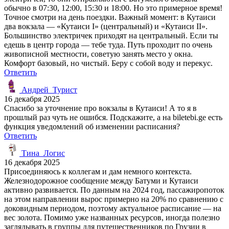
обычно в 07:30, 12:00, 15:30 и 18:00. Но это примерное время!
Точное смотри на день поездки. Важный момент: в Кутаиси
два вокзала — «Кутаиси I» (центральный) и «Кутаиси II».
Большинство электричек приходят на центральный. Если ты
едешь в центр города — тебе туда. Путь проходит по очень
живописной местности, советую занять место у окна.
Комфорт базовый, но чистый. Беру с собой воду и перекус.
Ответить
Андрей_Турист
16 декабря 2025
Спасибо за уточнение про вокзалы в Кутаиси! А то я в
прошлый раз чуть не ошибся. Подскажите, а на biletebi.ge есть
функция уведомлений об изменении расписания?
Ответить
Тина_Логис
16 декабря 2025
Присоединяюсь к коллегам и дам немного контекста.
Железнодорожное сообщение между Батуми и Кутаиси
активно развивается. По данным на 2024 год, пассажиропоток
на этом направлении вырос примерно на 20% по сравнению с
доковидным периодом, поэтому актуальное расписание — на
вес золота. Помимо уже названных ресурсов, иногда полезно
заглядывать в группы для путешественников по Грузии в