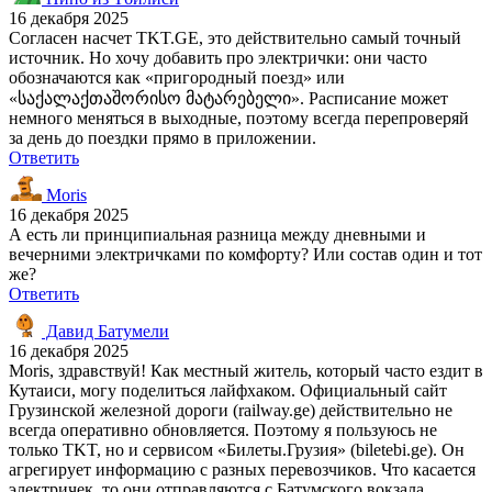
16 декабря 2025
Согласен насчет TKT.GE, это действительно самый точный
источник. Но хочу добавить про электрички: они часто
обозначаются как «пригородный поезд» или
«საქალაქთაშორისო მატარებელი». Расписание может
немного меняться в выходные, поэтому всегда перепроверяй
за день до поездки прямо в приложении.
Ответить
Moris
16 декабря 2025
А есть ли принципиальная разница между дневными и
вечерними электричками по комфорту? Или состав один и тот
же?
Ответить
Давид Батумели
16 декабря 2025
Moris, здравствуй! Как местный житель, который часто ездит в
Кутаиси, могу поделиться лайфхаком. Официальный сайт
Грузинской железной дороги (railway.ge) действительно не
всегда оперативно обновляется. Поэтому я пользуюсь не
только TKT, но и сервисом «Билеты.Грузия» (biletebi.ge). Он
агрегирует информацию с разных перевозчиков. Что касается
электричек, то они отправляются с Батумского вокзала