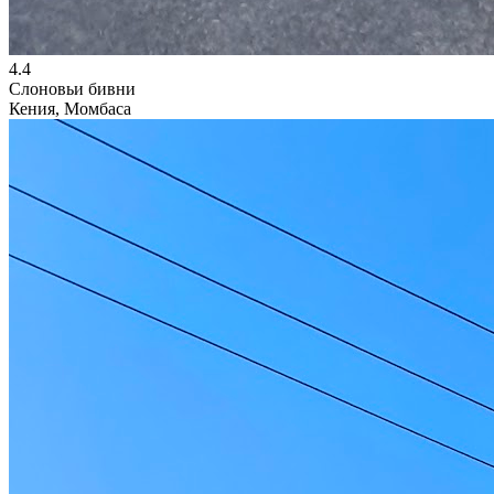
4.4
Слоновьи бивни
Кения, Момбаса