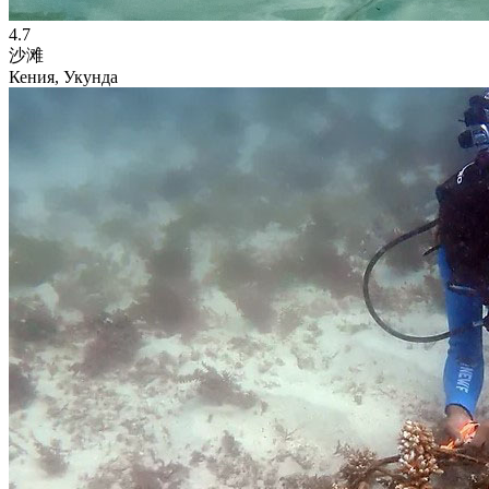
4.7
沙滩
Кения, Укунда