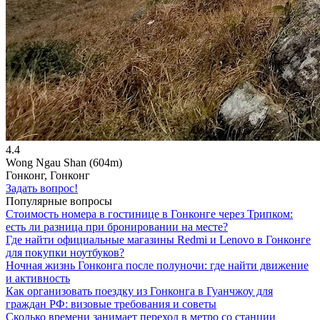
4.4
Wong Ngau Shan (604m)
Гонконг, Гонконг
Задать вопрос!
Популярные вопросы
Стоимость номера в гостинице в Гонконге через Трипком:
есть ли разница при бронировании на месте?
Где найти официальные магазины Redmi и Lenovo в Гонконге
для покупки ноутбуков?
Ночная жизнь Гонконга после полуночи: где найти движение
и активность
Как организовать поездку из Гонконга в Гуанчжоу для
граждан РФ: визовые требования и советы
Сколько времени занимает переход в метро со станции