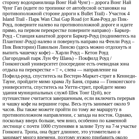
сторону водохранилища Вонг Най Чунг) – дорога Вонг Най
Чунг Гап (идите по тропинке от автобусной остановки на
противоположной стороне дороги к Bullet Trail) - Участок 4
Island Trail - Парк Wan Chai Gap Road (от Кам-Роуд до Пик-
Роуд, поверните налево на противоположной дороге и идите
прямо, на первом перекрестке поверните направо) - Баркер-
Роуд - Станция канатной дороги Баркер-Роуд (поднимитесь на
Плантинг-Роуд) налево и повернуть направо на Фенли Роуд –
Пик Виктории) Павильон Линсяо (здесь можно отдохнуть и
выпить чашечку кофе) – Харли Роуд – Кетон Роуд
(Загородный парк Лун Фу Шань) – Покфилд Роуд /
Гонконгский университет (посередине есть очевидная зона
отдыха на перекрестке «ㄒ», слева — направление на
Пофилд-роуд, спуститесь на Вестерн-Маркет-стрит в Кеннеди-
Тауне, пройдите мимо храма Лу Баня, справа — Гонконгского
университета, спуститесь на Уитти-стрит, пройдите мимо
здания муниципальных служб Шек Тонг Цуй), все
путешествие считается завершенным, если включить перерыв
и чашку кофе на вершине горы. Весь путь занимает около 9
часов. Вы также можете пройти по тому же маршруту в
противоположном направлении, с запада на восток. Однако,
поскольку вверх больше, чем вниз, особенно по каменной
лестнице с почти 1000 ступенями в заливе Туту на 7-м участке
Гонконга. Тропа, она будет длиннее, это утомительно и
занимает много времени, поэтому нужно прибавить около