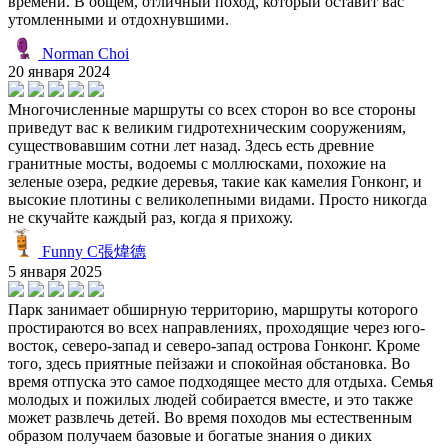
времени. В общем, отличный поход, который оставит вас
утомленными и отдохнувшими.
Norman Choi
20 января 2024
Многочисленные маршруты со всех сторон во все стороны
приведут вас к великим гидротехническим сооружениям,
существовавшим сотни лет назад. Здесь есть древние
гранитные мосты, водоемы с моллюсками, похожие на
зеленые озера, редкие деревья, такие как камелия Гонконг, и
высокие плотины с великолепными видами. Просто никогда
не скучайте каждый раз, когда я прихожу.
Funny C張煒德
5 января 2025
Парк занимает обширную территорию, маршруты которого
простираются во всех направлениях, проходящие через юго-
восток, северо-запад и северо-запад острова Гонконг. Кроме
того, здесь приятные пейзажи и спокойная обстановка. Во
время отпуска это самое подходящее место для отдыха. Семья
молодых и пожилых людей собирается вместе, и это также
может развлечь детей. Во время походов мы естественным
образом получаем базовые и богатые знания о диких