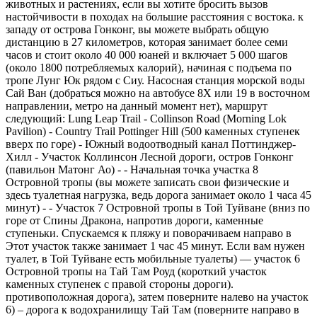
животных и растениях, если вы хотите бросить вызов
настойчивости в походах на большие расстояния с востока. к
западу от острова Гонконг, вы можете выбрать общую
дистанцию ​​в 27 километров, которая занимает более семи
часов и стоит около 40 000 юаней и включает 5 000 шагов
(около 1800 потребляемых калорий), начиная с подъема по
тропе Лунг Юк рядом с Сиу. Насосная станция морской воды
Сай Ван (добраться можно на автобусе 8X или 19 в восточном
направлении, метро на данный момент нет), маршрут
следующий: Lung Leap Trail - Collinson Road (Morning Lok
Pavilion) - Country Trail Pottinger Hill (500 каменных ступенек
вверх по горе) - Южный водоотводный канал Поттинджер-
Хилл - Участок Коллинсон Лесной дороги, остров Гонконг
(павильон Матонг Ао) - - Начальная точка участка 8
Островной тропы (вы можете записать свои физические и
здесь туалетная нагрузка, ведь дорога занимает около 1 часа 45
минут) - - Участок 7 Островной тропы в Той Туйване (вниз по
горе от Спины Дракона, напротив дороги, каменные
ступеньки. Спускаемся к пляжу и поворачиваем направо в
Этот участок также занимает 1 час 45 минут. Если вам нужен
туалет, в Той Туйване есть мобильные туалеты) — участок 6
Островной тропы на Тай Там Роуд (короткий участок
каменных ступенек с правой стороны дороги).
противоположная дорога), затем поверните налево на участок
6) – дорога к водохранилищу Тай Там (поверните направо в