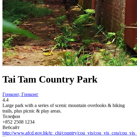
Tai Tam Country Park
Гонконг, Гонконг
4.4
Large park with a series of scenic mountain overlooks & hiking
trails, plus picnic & play areas.
Телефон
+852 2508 1234
Вебсайт
http://www.afcd.gov.hk/tc_chi/country/cou_vis/cou_vis_cou/cou_vis_