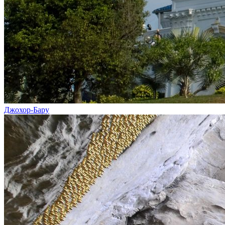
Джохор-Бару