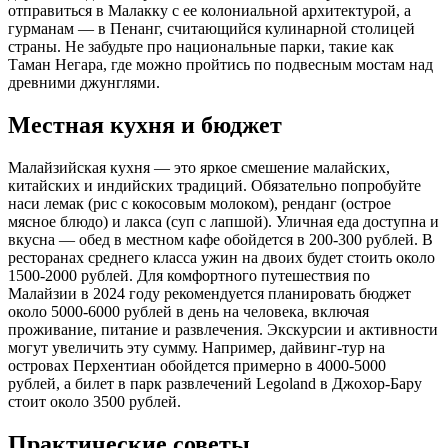
отправиться в Малакку с ее колониальной архитектурой, а
гурманам — в Пенанг, считающийся кулинарной столицей
страны. Не забудьте про национальные парки, такие как
Таман Негара, где можно пройтись по подвесным мостам над
древними джунглями.
Местная кухня и бюджет
Малайзийская кухня — это яркое смешение малайских,
китайских и индийских традиций. Обязательно попробуйте
наси лемак (рис с кокосовым молоком), ренданг (острое
мясное блюдо) и лакса (суп с лапшой). Уличная еда доступна и
вкусна — обед в местном кафе обойдется в 200-300 рублей. В
ресторанах среднего класса ужин на двоих будет стоить около
1500-2000 рублей. Для комфортного путешествия по
Малайзии в 2024 году рекомендуется планировать бюджет
около 5000-6000 рублей в день на человека, включая
проживание, питание и развлечения. Экскурсии и активности
могут увеличить эту сумму. Например, дайвинг-тур на
островах Перхентиан обойдется примерно в 4000-5000
рублей, а билет в парк развлечений Legoland в Джохор-Бару
стоит около 3500 рублей.
Практические советы