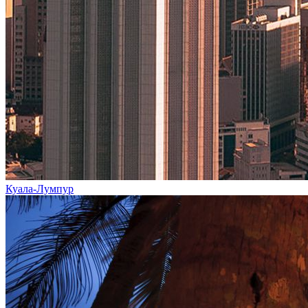
Куала-Лумпур