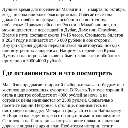
Лучшее время для посещения Малайзии — с марта по октябрь,
когда погода наиболее благоприятная. Избегайте сезона
дождей с ноября по февраль, особенно на восточном
побережье. Прямых рейсов из России в Малайзию нет, но
можно долететь с пересадкой в Дубае, Дохе или Стамбуле.
Время в пути составит около 14-16 часов. Стоимость билетов
в 2024 году начинается от 45 000 рублей в обе стороны.
Внутри страны удобно передвигаться на автобусах, поездах
или внутренних авиарейсах. Например, перелет из Куала-
Лумпура на остров Лангкави займет около часа и обойдется
примерно в 3000-4000 рублей.
Где остановиться и что посмотреть
Малайзия предлагает широкий выбор жилья — от бюджетных
хостелов до роскошных курортов. В Куала-Лумпуре хороший
отель в центре обойдется от 4000 рублей за ночь, а на
островах цены начинаются от 2500 рублей. Обязательно
посетите башни Петронас в столице, поднимитесь на
смотровую площадку Менара и прогуляйтесь по Чайнатауну.
На Борнео вас ждет встреча с орангутангами в заповеднике
Сепилок, а на Лангкави — потрясающие пляжи и канатная
дорога с видом на архипелаг. Любителям истории стоит