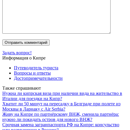
Задать вопрос!
Информация о Кипре
Путеводитель туриста
Вопросы и ответы
Достопримечательности
Также спрашивают
Нужна ли кипрская виза при наличии вида на жительство в
Италии для поездки на Кипр?
Хватит ли 50 минут на пересадку в Белграде при полете из
Москвы в Ларнаку с Air Serbia?
Живу на Кипре по партнёрскому ВНЖ, сменила партнёра:
нужно ли покидать остров для нового ВНЖ?
Срочная замена загранпаспорта РФ на Кипре: консульство
или возвращение в Россию?