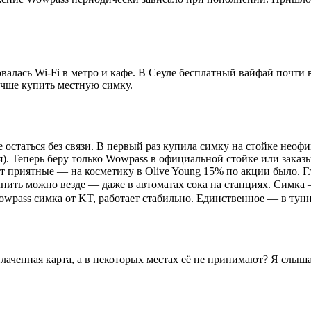
алась Wi-Fi в метро и кафе. В Сеуле бесплатный вайфай почти в
учше купить местную симку.
остаться без связи. В первый раз купила симку на стойке неофи
). Теперь беру только Wowpass в официальной стойке или заказы
ют приятные — на косметику в Olive Young 15% по акции было. Гл
ить можно везде — даже в автоматах сока на станциях. Симка 
owpass симка от KT, работает стабильно. Единственное — в тунн
плаченная карта, а в некоторых местах её не принимают? Я слыш