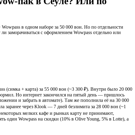
wow-пак в Сеуле? Или по
 Wowpass в одном наборе за 50 000 вон. Но по отдельности
т ли заморачиваться с оформлением Wowpass отдельно или
 (симка + карта) за 55 000 вон (~3 300 ₽). Внутри было 20 000
 оформил. Но интернет закончился на пятый день — пришлось
ложении и забрать в автомате). Там же пополнила её на 30 000
ла заранее через Klook — 7 дней безлимита за 28 000 вон (~1
в некоторых мелких кафе и рынках карту не принимают,
ь один Wowpass на скидки (10% в Olive Young, 5% в Lotte), а