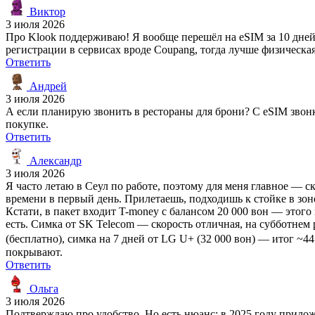
Виктор
3 июля 2026
Про Klook поддерживаю! Я вообще перешёл на eSIM за 10 дней —
регистрации в сервисах вроде Coupang, тогда лучше физическая
Ответить
Андрей
3 июля 2026
А если планирую звонить в рестораны для брони? С eSIM звон
покупке.
Ответить
Александр
3 июля 2026
Я часто летаю в Сеул по работе, поэтому для меня главное — 
времени в первый день. Прилетаешь, подходишь к стойке в зоне
Кстати, в пакет входит T-money с балансом 20 000 вон — этого
есть. Симка от SK Telecom — скорость отличная, на субботнем 
(бесплатно), симка на 7 дней от LG U+ (32 000 вон) — итог ~44
покрывают.
Ответить
Ольга
3 июля 2026
Подтверждаю про удобство. Но есть нюанс: в 2025 году прило