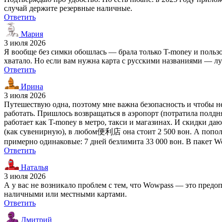
случай держите резервные наличные.
Ответить
Мария
3 июля 2026
Я вообще без симки обошлась — брала только T-money и пользов
хватало. Но если вам нужна карта с русскими названиями — л
Ответить
Ирина
3 июля 2026
Путешествую одна, поэтому мне важна безопасность и чтобы не 
работать. Пришлось возвращаться в аэропорт (потратила полдня
работает как T-money в метро, такси и магазинах. И скидки да
(как сувенирную), в любом便利店 она стоит 2 500 вон. А пополн
примерно одинаковые: 7 дней безлимита 33 000 вон. В пакет W
Ответить
Наталья
3 июля 2026
А у вас не возникало проблем с тем, что Wowpass — это предо
наличными или местными картами.
Ответить
Дмитрий