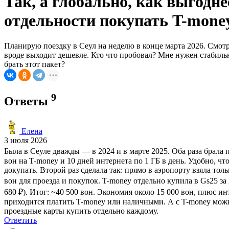
Так, а глобально, как выгодн
отдельности покупать T-money
Планирую поездку в Сеул на неделю в конце марта 2026. Смотр
вроде выходит дешевле. Кто что пробовал? Мне нужен стабильн
брать этот пакет?
9
Ответы
Елена
3 июля 2026
Была в Сеуле дважды — в 2024 и в марте 2025. Оба раза брала п
вон на T-money и 10 дней интернета по 1 ГБ в день. Удобно, ч
докупать. Второй раз сделала так: прямо в аэропорту взяла тол
вон для проезда и покупок. T-money отдельно купила в Gs25 за 
680 ₽). Итог: ~40 500 вон. Экономия около 15 000 вон, плюс и
приходится платить T-money или наличными. А с T-money можно 
проездные карты купить отдельно каждому.
Ответить