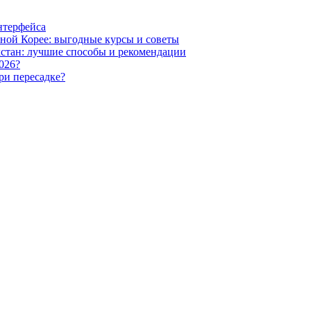
нтерфейса
жной Корее: выгодные курсы и советы
хстан: лучшие способы и рекомендации
026?
ри пересадке?