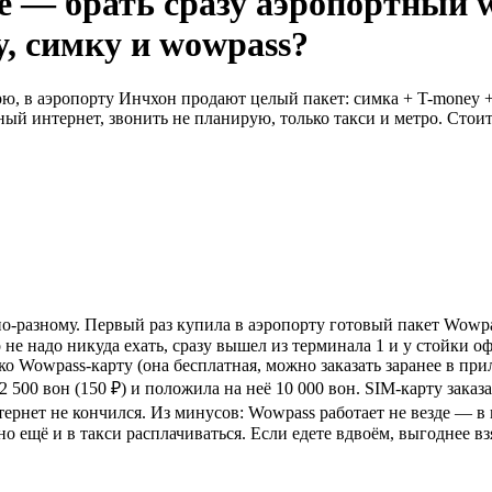
ее — брать сразу аэропортный 
, симку и wowpass?
ю, в аэропорту Инчхон продают целый пакет: симка + T-money +
ый интернет, звонить не планирую, только такси и метро. Стои
о-разному. Первый раз купила в аэропорту готовый пакет Wowpass
то не надо никуда ехать, сразу вышел из терминала 1 и у стойки
ько Wowpass-карту (она бесплатная, можно заказать заранее в при
2 500 вон (150 ₽) и положила на неё 10 000 вон. SIM-карту заказа
нтернет не кончился. Из минусов: Wowpass работает не везде — 
ещё и в такси расплачиваться. Если едете вдвоём, выгоднее взят