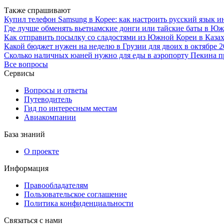
Также спрашивают
Купил телефон Samsung в Корее: как настроить русский язык и
Где лучше обменять вьетнамские донги или тайские баты в Ю
Как отправить посылку со сладостями из Южной Кореи в Каза
Какой бюджет нужен на неделю в Грузии для двоих в октябре 2
Сколько наличных юаней нужно для еды в аэропорту Пекина п
Все вопросы
Сервисы
Вопросы и ответы
Путеводитель
Гид по интересным местам
Авиакомпании
База знаний
О проекте
Информация
Правообладателям
Пользовательское соглашение
Политика конфиденциальности
Связаться с нами