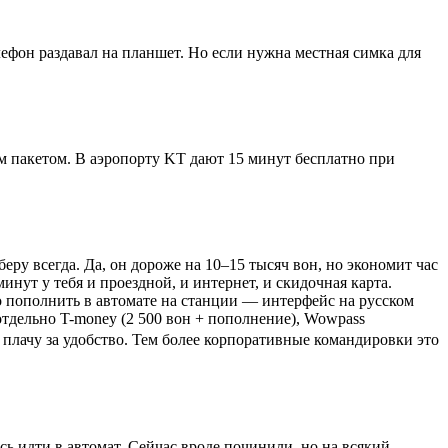
лефон раздавал на планшет. Но если нужна местная симка для
м пакетом. В аэропорту KT дают 15 минут бесплатно при
ру всегда. Да, он дороже на 10–15 тысяч вон, но экономит час
инут у тебя и проездной, и интернет, и скидочная карта.
но пополнить в автомате на станции — интерфейс на русском
отдельно T-money (2 500 вон + пополнение), Wowpass
 я плачу за удобство. Тем более корпоративные командировки это
 идти в автомат. Сейчас вроде починили, но на всякий