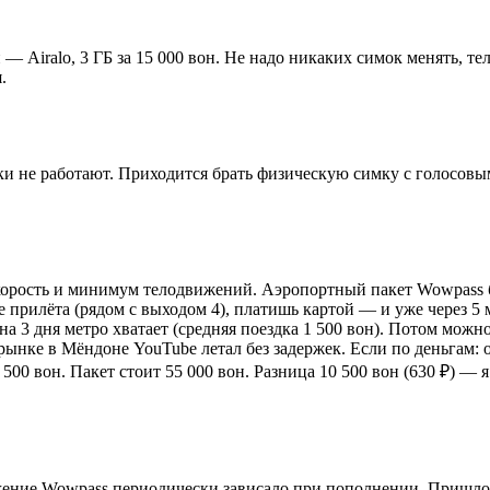
 Airalo, 3 ГБ за 15 000 вон. Не надо никаких симок менять, те
.
ки не работают. Приходится брать физическую симку с голосовы
скорость и минимум телодвижений. Аэропортный пакет Wowpass бе
 прилёта (рядом с выходом 4), платишь картой — и уже через 5 м
 на 3 дня метро хватает (средняя поездка 1 500 вон). Потом мож
рынке в Мёндоне YouTube летал без задержек. Если по деньгам: 
 500 вон. Пакет стоит 55 000 вон. Разница 10 500 вон (630 ₽) —
жение Wowpass периодически зависало при пополнении. Пришлось